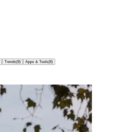
Trends
(
9
)
Apps & Tools
(
8
)