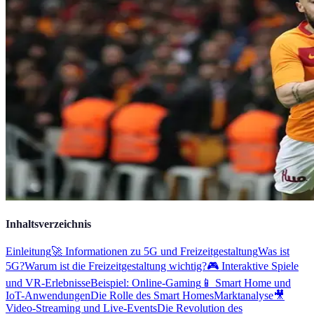
Inhaltsverzeichnis
Einleitung
🚀 Informationen zu 5G und Freizeitgestaltung
Was ist
5G?
Warum ist die Freizeitgestaltung wichtig?
🎮 Interaktive Spiele
und VR-Erlebnisse
Beispiel: Online-Gaming
📱 Smart Home und
IoT-Anwendungen
Die Rolle des Smart Homes
Marktanalyse
🎥
Video-Streaming und Live-Events
Die Revolution des