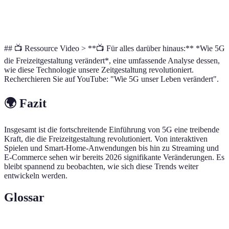
Kundenservicemöglichkeiten
24/7 verfügbar
Nur we
## 📺 Ressource Video > **📺 Für alles darüber hinaus:** *Wie 5G
die Freizeitgestaltung verändert*, eine umfassende Analyse dessen,
wie diese Technologie unsere Zeitgestaltung revolutioniert.
Recherchieren Sie auf YouTube: "Wie 5G unser Leben verändert".
🌍 Fazit
Insgesamt ist die fortschreitende Einführung von 5G eine treibende
Kraft, die die Freizeitgestaltung revolutioniert. Von interaktiven
Spielen und Smart-Home-Anwendungen bis hin zu Streaming und
E-Commerce sehen wir bereits 2026 signifikante Veränderungen. Es
bleibt spannend zu beobachten, wie sich diese Trends weiter
entwickeln werden.
Glossar
Terme
Definition