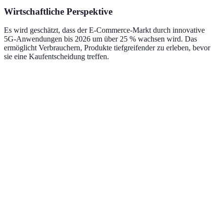
Wirtschaftliche Perspektive
Es wird geschätzt, dass der E-Commerce-Markt durch innovative
5G-Anwendungen bis 2026 um über 25 % wachsen wird. Das
ermöglicht Verbrauchern, Produkte tiefgreifender zu erleben, bevor
sie eine Kaufentscheidung treffen.
Kriterium
E-Commerce-Plattform A
E-Com
AR-Funktionen
Ja
Ja
Benutzerfreundlichkeit
Hoch
Mittel
Preis-Leistungs-Verhältnis
Gut
Sehr g