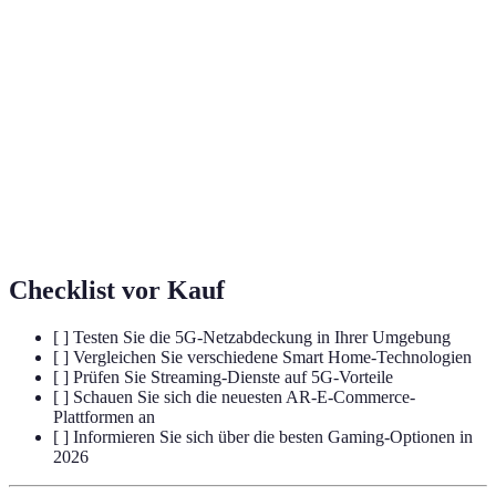
Die fünfte Generation von
5G
Mobilfunknetztechnologie.
AR (Augmented
Erweiterung der realen Welt durch digitale
Reality)
Elemente.
VR (Virtual
Schaffung einer simulierten Umgebung für
Reality)
Benutzer.
Checklist vor Kauf
[ ] Testen Sie die 5G-Netzabdeckung in Ihrer Umgebung
[ ] Vergleichen Sie verschiedene Smart Home-Technologien
[ ] Prüfen Sie Streaming-Dienste auf 5G-Vorteile
[ ] Schauen Sie sich die neuesten AR-E-Commerce-
Plattformen an
[ ] Informieren Sie sich über die besten Gaming-Optionen in
2026