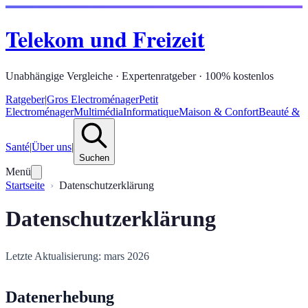
Telekom und Freizeit
Unabhängige Vergleiche · Expertenratgeber · 100% kostenlos
Ratgeber
|
Gros Electroménager
Petit
Electroménager
Multimédia
Informatique
Maison & Confort
Beauté &
Santé
|
Über uns
|
Suchen
Menü
Startseite
Datenschutzerklärung
Datenschutzerklärung
Letzte Aktualisierung: mars 2026
Datenerhebung