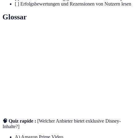
[ ] Erfolgsbewertungen und Rezensionen von Nutzern lesen
Glossar
Terme
Définition
Bereitstellung digitaler Medieninhalte über das
Streaming
Internet
Ultra High Definition, eine hohe Auflösung von
UHD
3840x2160 Pixeln
Dolby
Soundtechnologie, die immersives Klangerlebnis
Atmos
bietet
🧠 Quiz rapide :
[Welcher Anbieter bietet exklusive Disney-
Inhalte?]
A) Amazon Prime Video