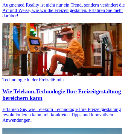
Augmented Reality ist nicht nur ein Trend, sondern verändert die
Art und Weise, wie wir die Freizeit gestalten. Erfahren Sie mehr
darüber!
Technologie in der Freizeit
6
min
Wie Telekom-Technologie Ihre Freizeitgestaltung
bereichern kann
Erfahren Sie, wie Telekom-Technologie Ihre Freizeitgestaltung
revolutionieren kann, mit konkreten Tipps und innovativen
Anwendungen.