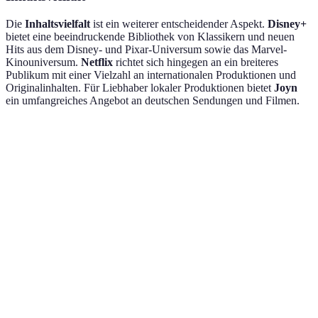
Die
Inhaltsvielfalt
ist ein weiterer entscheidender Aspekt.
Disney+
bietet eine beeindruckende Bibliothek von Klassikern und neuen
Hits aus dem Disney- und Pixar-Universum sowie das Marvel-
Kinouniversum.
Netflix
richtet sich hingegen an ein breiteres
Publikum mit einer Vielzahl an internationalen Produktionen und
Originalinhalten. Für Liebhaber lokaler Produktionen bietet
Joyn
ein umfangreiches Angebot an deutschen Sendungen und Filmen.
Kriterium
Netflix
Amazon Prime
Preismodell
12,99 €/Monat
69 €/Jahr
Klassische und 
Inhaltsvielfalt
Breites Spektrum
Filme
Hohe
Benutzerfreundlichkeit
Durchschnittlic
Benutzerfreundlichkeit