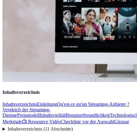
Inhaltsverzeichnis
Inhaltsverzeichnis
Einleitung
Qu'est-ce qu'un Streaming-Anbieter ?
Vergleich der Streaming-
Dienste
Preismodell
Inhaltsvielfalt
Benutzerfreundlichkeit
Technologisc
Merkmale
📺 Ressource Vidéo
Checkliste vor der Auswahl
Glossar
Inhaltsverzeichnis
(
11
Abschnitte
)