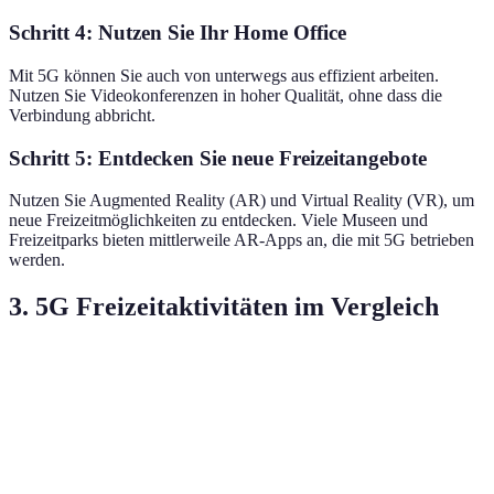
Schritt 4: Nutzen Sie Ihr Home Office
Mit 5G können Sie auch von unterwegs aus effizient arbeiten.
Nutzen Sie Videokonferenzen in hoher Qualität, ohne dass die
Verbindung abbricht.
Schritt 5: Entdecken Sie neue Freizeitangebote
Nutzen Sie Augmented Reality (AR) und Virtual Reality (VR), um
neue Freizeitmöglichkeiten zu entdecken. Viele Museen und
Freizeitparks bieten mittlerweile AR-Apps an, die mit 5G betrieben
werden.
3. 5G Freizeitaktivitäten im Vergleich
Aktivität
Mit 4G
Mit 5G
Vorteile
Sofortige
Streaming
Ladezeiten,
Wiedergabe, 4K-
Bessere 
von Filmen
Pufferung
Qualität