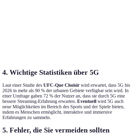
Online
Verzögerungen,
Spielerlebnis in
Höhere
Gaming
Lag
Echtzeit
Reaktion
VR/AR
Eingeschränkte
Vollständige
Erweitert
Anwendungen
Nutzung
Immersion
Smart Home
Langsame
Effizient
Echtzeitsteuerung
Technologie
Kommunikation
Geräte
4. Wichtige Statistiken über 5G
Laut einer Studie des
UFC-Que Choisir
wird erwartet, dass 5G bis
2026 in mehr als 90 % der urbanen Gebiete verfügbar sein wird. In
einer Umfrage gaben 72 % der Nutzer an, dass sie durch 5G eine
bessere Streaming-Erfahrung erwarten.
Eventuell
wird 5G auch
neue Möglichkeiten im Bereich des Sports und der Spiele bieten,
indem es Menschen ermöglicht, interaktive und immersive
Erfahrungen zu sammeln.
5. Fehler, die Sie vermeiden sollten