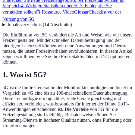
Entdecken Sie neue Freizeitangebote
3. 5G Freizeitaktivitäten im
Vergleich
4. Wichtige Statistiken über 5G
5. Fehler, die Sie
vermeiden sollten
📺 Ressource Video
Glossar
Checklist vor der
Nutzung von 5G
Inhaltsverzeichnis
(
14
Abschnitte
)
Die Einführung von 5G verändert die Art und Weise, wie wir unsere
Freizeit gestalten. Mit der schnellen Datenübertragung und der
niedrigen Latenzzeit können wir neue Anwendungen und Dienste
nutzen, die unser Freizeitverhalten revolutionieren. In diesem Artikel
zeigen wir Ihnen, wie Sie Ihre Freizeitaktivitäten mit 5G optimieren
können.
1. Was ist 5G?
5G ist die fünfte Generation der Mobilfunktechnologie und bietet im
Vergleich zu 4G eine bis zu 100-mal schnellere Datenübertragung.
Diese Technologie ermöglicht es, viele Geräte gleichzeitig und
effizient zu verbinden, was besonders für Internet der Dinge (IoT)-
Anwendungen entscheidend ist.
Die Vorteile
von 5G für die
Freizeitgestaltung sind vielfältig. Beispielsweise können Sie
Streaming-Dienste in höchster Qualität nutzen, ohne Pufferung oder
Unterbrechungen.