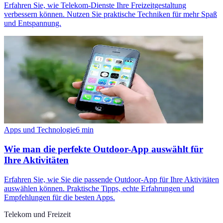
Erfahren Sie, wie Telekom-Dienste Ihre Freizeitgestaltung
verbessern können. Nutzen Sie praktische Techniken für mehr Spaß
und Entspannung.
Apps und Technologie
6
min
Wie man die perfekte Outdoor-App auswählt für
Ihre Aktivitäten
Erfahren Sie, wie Sie die passende Outdoor-App für Ihre Aktivitäten
auswählen können. Praktische Tipps, echte Erfahrungen und
Empfehlungen für die besten Apps.
Telekom und Freizeit