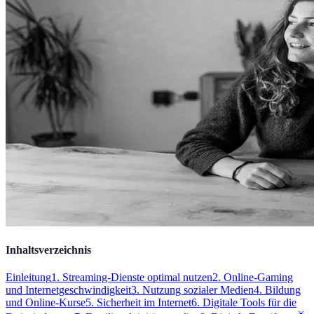
Inhaltsverzeichnis
Einleitung
1. Streaming-Dienste optimal nutzen
2. Online-Gaming
und Internetgeschwindigkeit
3. Nutzung sozialer Medien
4. Bildung
und Online-Kurse
5. Sicherheit im Internet
6. Digitale Tools für die