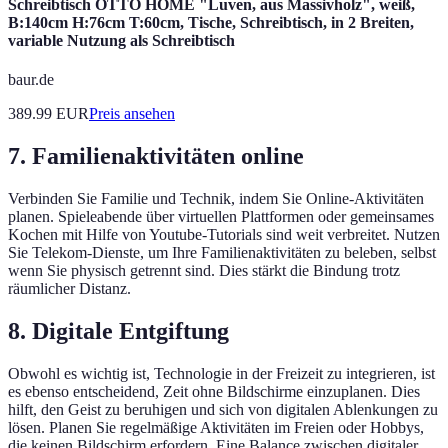
Schreibtisch OTTO HOME "Luven, aus Massivholz", weiß,
B:140cm H:76cm T:60cm, Tische, Schreibtisch, in 2 Breiten,
variable Nutzung als Schreibtisch
baur.de
389.99
EUR
Preis ansehen
7. Familienaktivitäten online
Verbinden Sie Familie und Technik, indem Sie Online-Aktivitäten
planen. Spieleabende über virtuellen Plattformen oder gemeinsames
Kochen mit Hilfe von Youtube-Tutorials sind weit verbreitet. Nutzen
Sie Telekom-Dienste, um Ihre Familienaktivitäten zu beleben, selbst
wenn Sie physisch getrennt sind. Dies stärkt die Bindung trotz
räumlicher Distanz.
8. Digitale Entgiftung
Obwohl es wichtig ist, Technologie in der Freizeit zu integrieren, ist
es ebenso entscheidend, Zeit ohne Bildschirme einzuplanen. Dies
hilft, den Geist zu beruhigen und sich von digitalen Ablenkungen zu
lösen. Planen Sie regelmäßige Aktivitäten im Freien oder Hobbys,
die keinen Bildschirm erfordern. Eine Balance zwischen digitaler