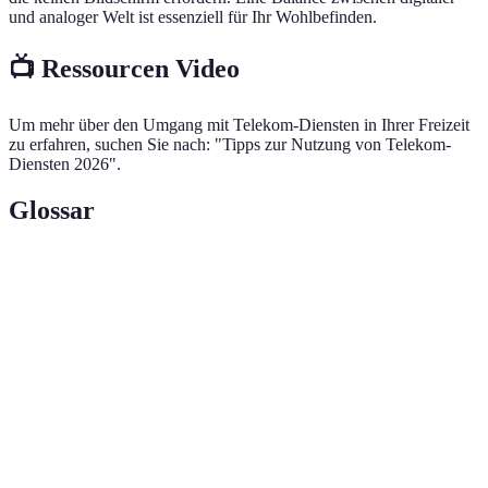
und analoger Welt ist essenziell für Ihr Wohlbefinden.
📺 Ressourcen Video
Um mehr über den Umgang mit Telekom-Diensten in Ihrer Freizeit
zu erfahren, suchen Sie nach: "Tipps zur Nutzung von Telekom-
Diensten 2026".
Glossar
Terme
Definition
Dienstleistungen, die über Telekommunikationsnetze
Telekom-
angeboten werden, wie Internet, Mobilfunk und
Dienste
Streaming.
Abspielen von Medieninhalten über das Internet in
Streaming
Echtzeit, ohne dass eine vollständige Datei
heruntergeladen werden muss.