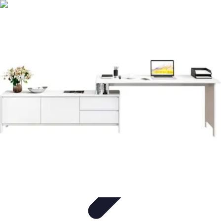
Telekom und Freizeit
Technologie
Streaming
Technologie in der Freizeit
Apps und
Tools
Freizeit-Apps
Telekom und Freizeit