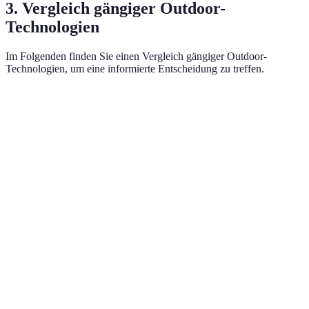
3. Vergleich gängiger Outdoor-
Technologien
Im Folgenden finden Sie einen Vergleich gängiger Outdoor-
Technologien, um eine informierte Entscheidung zu treffen.
Technologie
Option A (Smartwatch)
Option B (GP
Preis
Hoch (ca. 300€)
Mittel (ca. 150
Funktionen
Fitness-Tracking
Standortverfol
Benutzerfreundlichkeit
Einfach
Mäßig