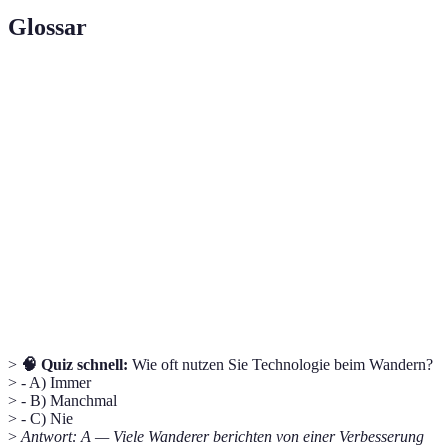
Glossar
Terme
Definition
Telekom-
Systeme und Geräte für elektronische
Technologie
Kommunikation.
Global Positioning System, ein satellitengestütztes
GPS
Navigationssystem.
Internet of Things, Geräte, die über das Internet
IoT
miteinander kommunizieren.
>
🧠 Quiz schnell:
Wie oft nutzen Sie Technologie beim Wandern?
> - A) Immer
> - B) Manchmal
> - C) Nie
>
Antwort: A — Viele Wanderer berichten von einer Verbesserung