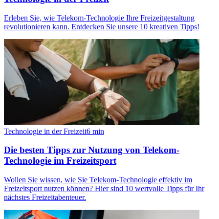
Erleben Sie, wie Telekom-Technologie Ihre Freizeitgestaltung
revolutionieren kann. Entdecken Sie unsere 10 kreativen Tipps!
Technologie in der Freizeit
6
min
Die besten Tipps zur Nutzung von Telekom-
Technologie im Freizeitsport
Wollen Sie wissen, wie Sie Telekom-Technologie effektiv im
Freizeitsport nutzen können? Hier sind 10 wertvolle Tipps für Ihr
nächstes Freizeitabenteuer.