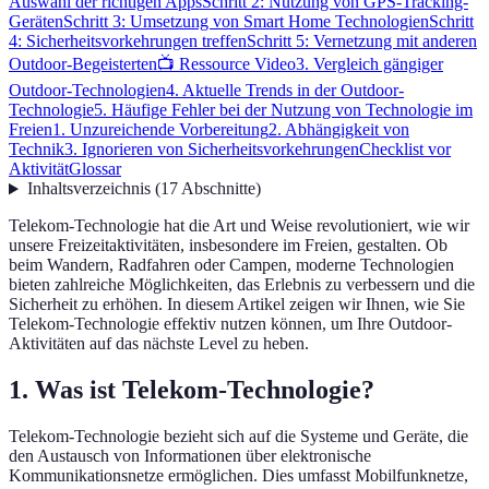
Auswahl der richtigen Apps
Schritt 2: Nutzung von GPS-Tracking-
Geräten
Schritt 3: Umsetzung von Smart Home Technologien
Schritt
4: Sicherheitsvorkehrungen treffen
Schritt 5: Vernetzung mit anderen
Outdoor-Begeisterten
📺 Ressource Video
3. Vergleich gängiger
Outdoor-Technologien
4. Aktuelle Trends in der Outdoor-
Technologie
5. Häufige Fehler bei der Nutzung von Technologie im
Freien
1. Unzureichende Vorbereitung
2. Abhängigkeit von
Technik
3. Ignorieren von Sicherheitsvorkehrungen
Checklist vor
Aktivität
Glossar
Inhaltsverzeichnis
(
17
Abschnitte
)
Telekom-Technologie hat die Art und Weise revolutioniert, wie wir
unsere Freizeitaktivitäten, insbesondere im Freien, gestalten. Ob
beim Wandern, Radfahren oder Campen, moderne Technologien
bieten zahlreiche Möglichkeiten, das Erlebnis zu verbessern und die
Sicherheit zu erhöhen. In diesem Artikel zeigen wir Ihnen, wie Sie
Telekom-Technologie effektiv nutzen können, um Ihre Outdoor-
Aktivitäten auf das nächste Level zu heben.
1. Was ist Telekom-Technologie?
Telekom-Technologie bezieht sich auf die Systeme und Geräte, die
den Austausch von Informationen über elektronische
Kommunikationsnetze ermöglichen. Dies umfasst Mobilfunknetze,