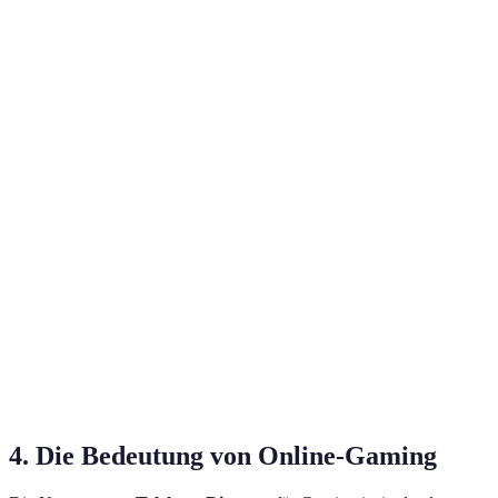
Preis
39,99 €
34,99 €
29,99 €
Streaming-Dienste
Ja
Ja
Nein
Sport-
Musik-
Zusatzangebote
Keine
Flatrate
Flatrate
Internetgeschwindigkeit
100 Mbit/s
50 Mbit/s
25 Mbit/s
4. Die Bedeutung von Online-Gaming