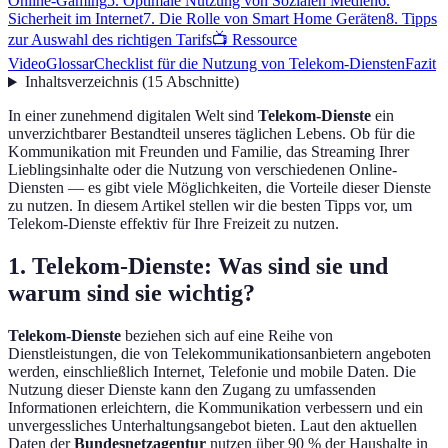
Online-Gaming
5. Optimale Nutzung von Sozialen Medien
6.
Sicherheit im Internet
7. Die Rolle von Smart Home Geräten
8. Tipps
zur Auswahl des richtigen Tarifs
📺 Ressource
Video
Glossar
Checklist für die Nutzung von Telekom-Diensten
Fazit
Inhaltsverzeichnis
(
15
Abschnitte
)
In einer zunehmend digitalen Welt sind
Telekom-Dienste
ein
unverzichtbarer Bestandteil unseres täglichen Lebens. Ob für die
Kommunikation mit Freunden und Familie, das Streaming Ihrer
Lieblingsinhalte oder die Nutzung von verschiedenen Online-
Diensten — es gibt viele Möglichkeiten, die Vorteile dieser Dienste
zu nutzen. In diesem Artikel stellen wir die besten Tipps vor, um
Telekom-Dienste effektiv für Ihre Freizeit zu nutzen.
1. Telekom-Dienste: Was sind sie und
warum sind sie wichtig?
Telekom-Dienste
beziehen sich auf eine Reihe von
Dienstleistungen, die von Telekommunikationsanbietern angeboten
werden, einschließlich Internet, Telefonie und mobile Daten. Die
Nutzung dieser Dienste kann den Zugang zu umfassenden
Informationen erleichtern, die Kommunikation verbessern und ein
unvergessliches Unterhaltungsangebot bieten. Laut den aktuellen
Daten der
Bundesnetzagentur
nutzen über 90 % der Haushalte in