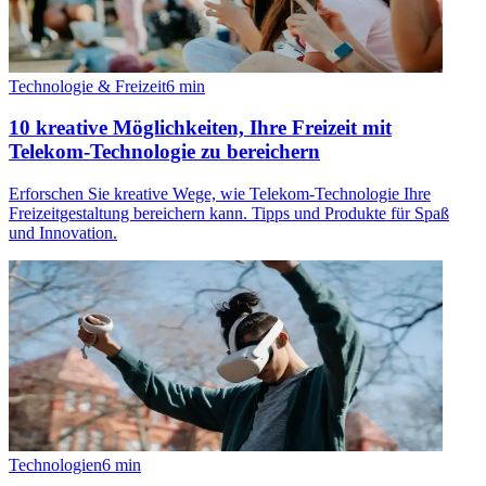
Technologie & Freizeit
6
min
10 kreative Möglichkeiten, Ihre Freizeit mit
Telekom-Technologie zu bereichern
Erforschen Sie kreative Wege, wie Telekom-Technologie Ihre
Freizeitgestaltung bereichern kann. Tipps und Produkte für Spaß
und Innovation.
Technologien
6
min