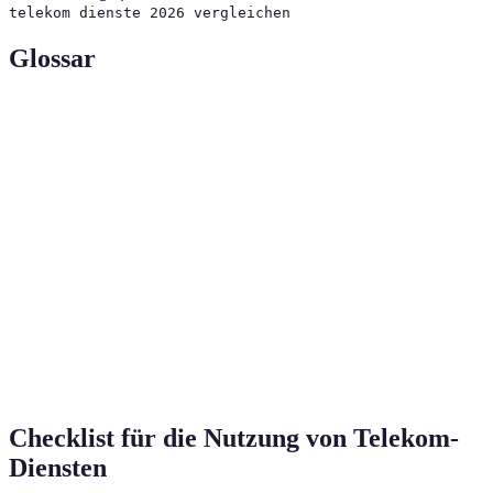
telekom dienste 2026 vergleichen
Glossar
Terme
Definition
Streaming-
Digitale Plattformen, die Inhalte in Echtzeit über
Dienste
das Internet bereitstellen.
Smart
Intelligente Geräte, die über das Internet verbunden
Home
sind und das Zuhause automatisieren.
Geräte
Virtuelles Privatnetz, das eine sichere Verbindung
VPN
über das Internet ermöglicht.
Checklist für die Nutzung von Telekom-
Diensten