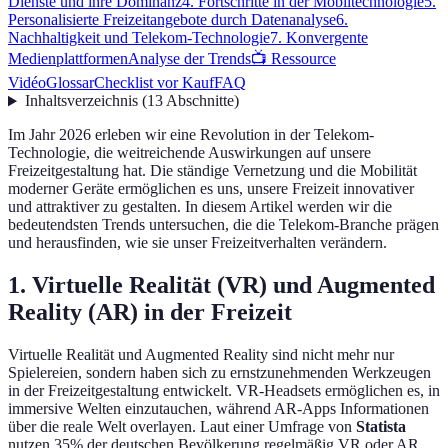
Dienste und ihre Dominanz
4. Fortschritte in der Mobiltechnologie
5.
Personalisierte Freizeitangebote durch Datenanalyse
6.
Nachhaltigkeit und Telekom-Technologie
7. Konvergente
Medienplattformen
Analyse der Trends
📺 Ressource
Vidéo
Glossar
Checklist vor Kauf
FAQ
Inhaltsverzeichnis
(
13
Abschnitte
)
Im Jahr 2026 erleben wir eine Revolution in der Telekom-
Technologie, die weitreichende Auswirkungen auf unsere
Freizeitgestaltung hat. Die ständige Vernetzung und die Mobilität
moderner Geräte ermöglichen es uns, unsere Freizeit innovativer
und attraktiver zu gestalten. In diesem Artikel werden wir die
bedeutendsten Trends untersuchen, die die Telekom-Branche prägen
und herausfinden, wie sie unser Freizeitverhalten verändern.
1. Virtuelle Realität (VR) und Augmented
Reality (AR) in der Freizeit
Virtuelle Realität und Augmented Reality sind nicht mehr nur
Spielereien, sondern haben sich zu ernstzunehmenden Werkzeugen
in der Freizeitgestaltung entwickelt. VR-Headsets ermöglichen es, in
immersive Welten einzutauchen, während AR-Apps Informationen
über die reale Welt overlayen. Laut einer Umfrage von
Statista
nutzen 35% der deutschen Bevölkerung regelmäßig VR oder AR