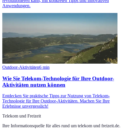
revolutionieren kann, mit konkreten Tipps und innovativen
Anwendungen.
Outdoor-Aktivitäten
6
min
Wie Sie Telekom-Technologie für Ihre Outdoor-
Aktivitäten nutzen können
Entdecken Sie praktische Tipps zur Nutzung von Telekom-
Technologie für Ihre Outdoor-Aktivitäten. Machen Sie Ihre
Erlebnisse unvergesslich!
Telekom und Freizeit
Ihre Informationsquelle für alles rund um
telekom und freizeit.de
.