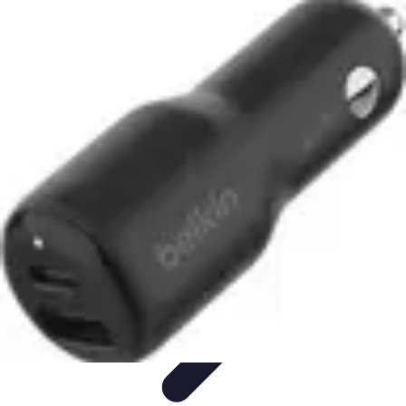
Telekom und Freizeit
Technologie
Streaming
Technologie in der Freizeit
Apps und
Tools
Freizeit-Apps
Telekom und Freizeit