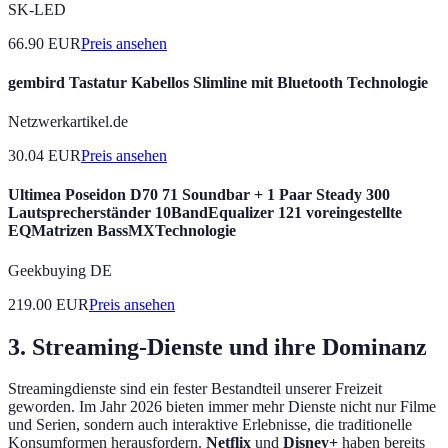
SK-LED
66.90
EUR
Preis ansehen
gembird Tastatur Kabellos Slimline mit Bluetooth Technologie
Netzwerkartikel.de
30.04
EUR
Preis ansehen
Ultimea Poseidon D70 71 Soundbar + 1 Paar Steady 300
Lautsprecherständer 10BandEqualizer 121 voreingestellte
EQMatrizen BassMXTechnologie
Geekbuying DE
219.00
EUR
Preis ansehen
3. Streaming-Dienste und ihre Dominanz
Streamingdienste sind ein fester Bestandteil unserer Freizeit
geworden. Im Jahr 2026 bieten immer mehr Dienste nicht nur Filme
und Serien, sondern auch interaktive Erlebnisse, die traditionelle
Konsumformen herausfordern.
Netflix
und
Disney+
haben bereits