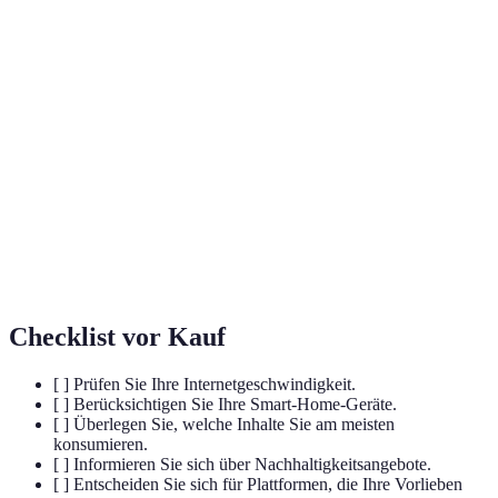
Terme
Definition
Telekom-
Technologien, die im Bereich der
Technologie
Telekommunikation eingesetzt werden.
Virtuelle
Computergenerierte Umgebung, die eine
Realität (VR)
immersive Erfahrung bietet.
Augmented
Technologie, die digitale Inhalte in die reale
Reality (AR)
Welt integriert.
Checklist vor Kauf
[ ] Prüfen Sie Ihre Internetgeschwindigkeit.
[ ] Berücksichtigen Sie Ihre Smart-Home-Geräte.
[ ] Überlegen Sie, welche Inhalte Sie am meisten
konsumieren.
[ ] Informieren Sie sich über Nachhaltigkeitsangebote.
[ ] Entscheiden Sie sich für Plattformen, die Ihre Vorlieben