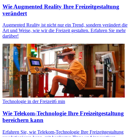
Wie Augmented Reality Ihre Freizeitgestaltung
verändert
Augmented Reality ist nicht nur ein Trend, sondern verändert die
Art und Weise, wie wir die Freizeit gestalten. Erfahren Sie mehr
darüber!
Technologie in der Freizeit
6
min
Wie Telekom-Technologie Ihre Freizeitgestaltung
bereichern kann
Erfahren Sie, wie Telekom-Technologie Ihre Freizeitgestaltung