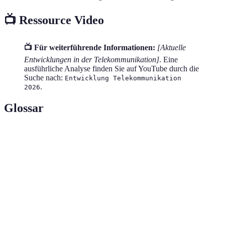
📺 Ressource Video
📺 Für weiterführende Informationen:
[Aktuelle
Entwicklungen in der Telekommunikation]
. Eine
ausführliche Analyse finden Sie auf YouTube durch die
Suche nach:
Entwicklung Telekommunikation
.
2026
Glossar
Terme
Definition
Fünfte Generation der Mobilfunktechnik mit
5G
höheren Netzgeschwindigkeiten und niedrigerer
Latenzzeit.
Dezentrale Rechenleistung, die Rechenprozesse
Edge-
näher an den Datenquellen ausführt, um die Latenz
Computing