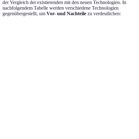
der Vergleich der existierenden mit den neuen Technologien. In
nachfolgendem Tabelle werden verschiedene Technologien
gegenübergestellt, um
Vor- und Nachteile
zu verdeutlichen:
Technologie
Datenrate
Latenzzeit
Verfügbarkeit
Vo
Bis 100
4G
Niedrig
Weit verbreitet
Sta
Mbit/s
Sc
un
Bis zu 10
Sehr
eff
5G
Zunehmend
Gbit/s
niedrig
in
ur
Ge
Ho
Bis zu 1
Sta
Glasfaser
Niedrig
In Ausbau
Gbit/s
un
Ka