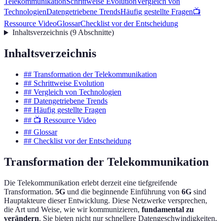
Telekommunikation
Schrittweise Evolution
Vergleich von
Technologien
Datengetriebene Trends
Häufig gestellte Fragen
📺
Ressource Video
Glossar
Checklist vor der Entscheidung
Inhaltsverzeichnis
(
9
Abschnitte
)
Inhaltsverzeichnis
## Transformation der Telekommunikation
## Schrittweise Evolution
## Vergleich von Technologien
## Datengetriebene Trends
## Häufig gestellte Fragen
## 📺 Ressource Video
## Glossar
## Checklist vor der Entscheidung
Transformation der Telekommunikation
Die Telekommunikation erlebt derzeit eine tiefgreifende
Transformation.
5G
und die beginnende Einführung von
6G
sind
Hauptakteure dieser Entwicklung. Diese Netzwerke versprechen,
die Art und Weise, wie wir kommunizieren,
fundamental zu
verändern
. Sie bieten nicht nur schnellere Datengeschwindigkeiten,