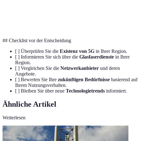
zu reduzieren.
Die Verzögerung zwischen dem Senden und
Latenzzeit
Empfangen von Daten in einem Netzwerk.
## Checklist vor der Entscheidung
[ ] Überprüfen Sie die
Existenz von 5G
in Ihrer Region.
[ ] Informieren Sie sich über die
Glasfaserdienste
in Ihrer
Region.
[ ] Vergleichen Sie die
Netzwerkanbieter
und deren
Angebote.
[ ] Bewerten Sie Ihre
zukünftigen Bedürfnisse
basierend auf
Ihrem Nutzungsverhalten.
[ ] Bleiben Sie über neue
Technologietrends
informiert.
Ähnliche Artikel
Weiterlesen