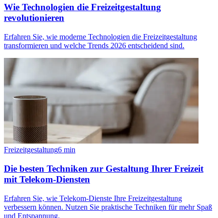
Wie Technologien die Freizeitgestaltung
revolutionieren
Erfahren Sie, wie moderne Technologien die Freizeitgestaltung
transformieren und welche Trends 2026 entscheidend sind.
Freizeitgestaltung
6
min
Die besten Techniken zur Gestaltung Ihrer Freizeit
mit Telekom-Diensten
Erfahren Sie, wie Telekom-Dienste Ihre Freizeitgestaltung
verbessern können. Nutzen Sie praktische Techniken für mehr Spaß
und Entspannung.