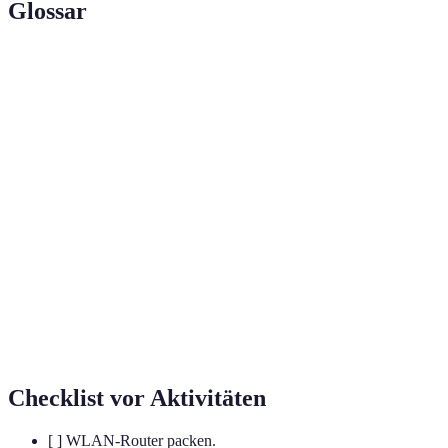
Glossar
Terme
Definition
Technologische Lösungen und Dienste, die von
Telekom-
Telekom
bereitgestellt werden, um die
Technologie
Konnektivität zu verbessern.
Geräte, die eine drahtlose Internetverbindung zur
WLAN-
Verfügung stellen, oft für den Einsatz im Freien
Router
optimiert.
Handgelenk-Gerät, das Funktionen wie Fitness-
Smartwatch
Tracking und Benachrichtigungen bietet und oft
mit Smartphones gekoppelt ist.
Checklist vor Aktivitäten
[ ] WLAN-Router packen.