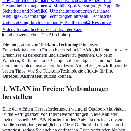
Navigation leicht gemacht
3. Smartwatches für Fitness- und
Gesundheitsmanagement
4. Mobile Spot-Versorgung
5. Apps für
Sicherheit und Notfälle
6. Unterhaltungsoptionen für lange
Ausflüge
7. Nachhaltige Technologien nutzen
8. Technische
Unterstützung durch Community-Plattformen
📺 Ressource
Video
Glossar
Checklist vor Aktivitäten
Fazit
Inhaltsverzeichnis
(
13
Abschnitte
)
Die Integration von
Telekom-Technologie
in unsere
Freizeitaktivitäten im Freien bietet zahlreiche Möglichkeiten, unsere
Erlebnisse zu bereichern und sicherer zu gestalten. Ob beim
Wandern, Radfahren oder Campen, die richtige Technologie kann
den Unterschied ausmachen. In diesem Artikel zeigen wir Ihnen die
besten Tipps, wie Sie Telekom-Technologie effektiv für Ihre
Outdoor-Aktivitäten
nutzen können.
1. WLAN im Freien: Verbindungen
herstellen
Eine der größten Herausforderungen während Outdoor-Aktivitäten
ist die Verfügbarkeit von Internetverbindungen. Viele Anbieter
bieten spezielle
WLAN-Router
für den Außenbereich an, die eine
stabile Verbindung ermöglichen. Diese Geräte sind oft robust und
wetterfest, sodass Sie auch an entlegenen Orten verbunden bleiben