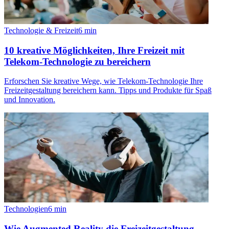
Technologie & Freizeit
6
min
10 kreative Möglichkeiten, Ihre Freizeit mit
Telekom-Technologie zu bereichern
Erforschen Sie kreative Wege, wie Telekom-Technologie Ihre
Freizeitgestaltung bereichern kann. Tipps und Produkte für Spaß
und Innovation.
Technologien
6
min
Wie Augmented Reality die Freizeitgestaltung