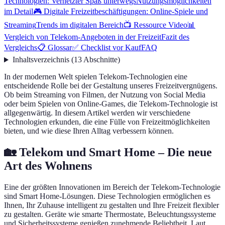
Technologien: Vernetzter Spaß unterwegs
Nutzungsmöglichkeiten
im Detail
🎮 Digitale Freizeitbeschäftigungen: Online-Spiele und
Streaming
Trends im digitalen Bereich
📺 Ressource Video
📊
Vergleich von Telekom-Angeboten in der Freizeit
Fazit des
Vergleichs
📋 Glossar
✅ Checklist vor Kauf
FAQ
Inhaltsverzeichnis
(
13
Abschnitte
)
In der modernen Welt spielen Telekom-Technologien eine
entscheidende Rolle bei der Gestaltung unseres Freizeitvergnügens.
Ob beim Streaming von Filmen, der Nutzung von Social Media
oder beim Spielen von Online-Games, die Telekom-Technologie ist
allgegenwärtig. In diesem Artikel werden wir verschiedene
Technologien erkunden, die eine Fülle von Freizeitmöglichkeiten
bieten, und wie diese Ihren Alltag verbessern können.
🏡 Telekom und Smart Home – Die neue
Art des Wohnens
Eine der größten Innovationen im Bereich der Telekom-Technologie
sind Smart Home-Lösungen. Diese Technologien ermöglichen es
Ihnen, Ihr Zuhause intelligent zu gestalten und Ihre Freizeit flexibler
zu gestalten. Geräte wie smarte Thermostate, Beleuchtungssysteme
und Sicherheitssysteme genießen zunehmende Beliebtheit. Laut