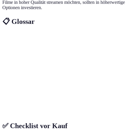
Filme in hoher Qualität streamen möchten, sollten in höherwertige
Optionen investieren.
📋 Glossar
Terme
Definition
Die fünfte Generation der Mobilfunktechnologie,
5G-
die höhere Übertragungsraten und geringere
Technologie
Latenzzeiten bietet.
Smart
Technologien, die eine Vernetzung und
Home
Automatisierung im Wohnbereich ermöglichen.
Cloud
Online-Spielen, ohne das Spiel lokal auf einem
Gaming
Gerät installieren zu müssen.
✅ Checklist vor Kauf