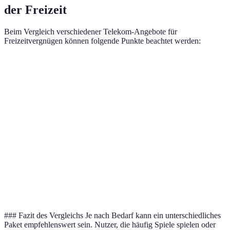
der Freizeit
Beim Vergleich verschiedener Telekom-Angebote für
Freizeitvergnügen können folgende Punkte beachtet werden:
Kriterium
Option A (Telekom A)
Option B (Telekom B
Geschwindigkeit
bis zu 100 MBit/s
bis zu 250 MBit/s
Preis (Monat)
29,99€
49,99€
Streaming
HD
4K
Qualität
Unterstützte
3
5
Geräte
### Fazit des Vergleichs Je nach Bedarf kann ein unterschiedliches
Paket empfehlenswert sein. Nutzer, die häufig Spiele spielen oder