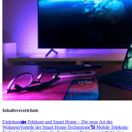
Inhaltsverzeichnis
Einleitung
🏡 Telekom und Smart Home – Die neue Art des
Wohnens
Vorteile der Smart Home-Technologie
📶 Mobile Telekom-