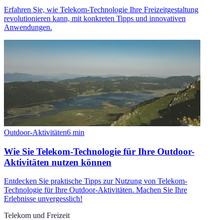
Erfahren Sie, wie Telekom-Technologie Ihre Freizeitgestaltung
revolutionieren kann, mit konkreten Tipps und innovativen
Anwendungen.
Outdoor-Aktivitäten
6
min
Wie Sie Telekom-Technologie für Ihre Outdoor-
Aktivitäten nutzen können
Entdecken Sie praktische Tipps zur Nutzung von Telekom-
Technologie für Ihre Outdoor-Aktivitäten. Machen Sie Ihre
Erlebnisse unvergesslich!
Telekom und Freizeit