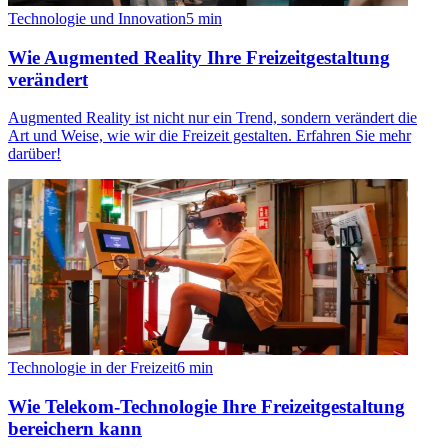
Technologie und Innovation
5
min
Wie Augmented Reality Ihre Freizeitgestaltung
verändert
Augmented Reality ist nicht nur ein Trend, sondern verändert die
Art und Weise, wie wir die Freizeit gestalten. Erfahren Sie mehr
darüber!
Technologie in der Freizeit
6
min
Wie Telekom-Technologie Ihre Freizeitgestaltung
bereichern kann