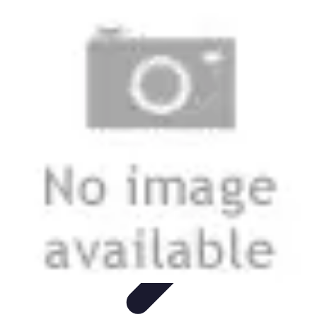
Telekom und Freizeit
Technologie
Streaming
Technologie in der Freizeit
Apps und
Tools
Freizeit-Apps
Telekom und Freizeit