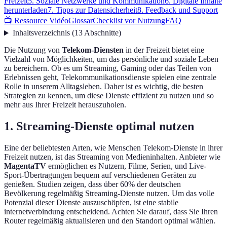
Freizeit
5. Soziale Netzwerke und Kommunikation
6. Digitale Inhalte
herunterladen
7. Tipps zur Datensicherheit
8. Feedback und Support
📺 Ressource Vidéo
Glossar
Checklist vor Nutzung
FAQ
Inhaltsverzeichnis
(
13
Abschnitte
)
Die Nutzung von
Telekom-Diensten
in der Freizeit bietet eine
Vielzahl von Möglichkeiten, um das persönliche und soziale Leben
zu bereichern. Ob es um Streaming, Gaming oder das Teilen von
Erlebnissen geht, Telekommunikationsdienste spielen eine zentrale
Rolle in unserem Alltagsleben. Daher ist es wichtig, die besten
Strategien zu kennen, um diese Dienste effizient zu nutzen und so
mehr aus Ihrer Freizeit herauszuholen.
1. Streaming-Dienste optimal nutzen
Eine der beliebtesten Arten, wie Menschen Telekom-Dienste in ihrer
Freizeit nutzen, ist das Streaming von Medieninhalten. Anbieter wie
MagentaTV
ermöglichen es Nutzern, Filme, Serien, und Live-
Sport-Übertragungen bequem auf verschiedenen Geräten zu
genießen. Studien zeigen, dass über 60% der deutschen
Bevölkerung regelmäßig Streaming-Dienste nutzen. Um das volle
Potenzial dieser Dienste auszuschöpfen, ist eine stabile
internetverbindung entscheidend. Achten Sie darauf, dass Sie Ihren
Router regelmäßig aktualisieren und den Standort optimal wählen.