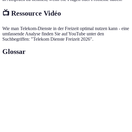
📺 Ressource Vidéo
Wie man Telekom-Dienste in der Freizeit optimal nutzen kann - eine
umfassende Analyse finden Sie auf YouTube unter den
Suchbegriffen: "Telekom Dienste Freizeit 2026".
Glossar
Terme
Définition
Vernetzung von Haushaltsgeräten und -systemen
Smart Home
zur Automatisierung und Fernsteuerung.
Online-Dienst, der das Ansehen von Audio- und
Streaming
Videoinhalten in Echtzeit ermöglicht.
Die Menge an Daten, die ein Nutzer in einem
Datenvolumen
bestimmten Zeitraum über das Internet und