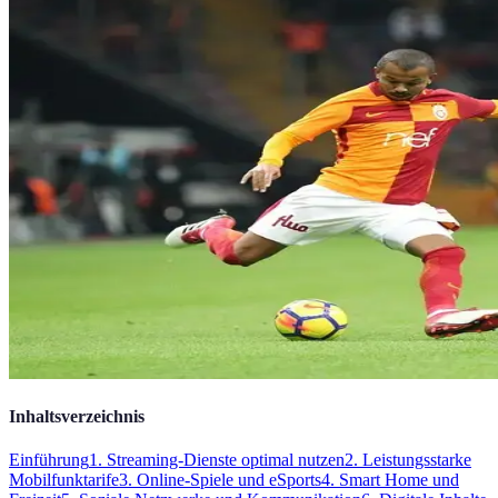
Inhaltsverzeichnis
Einführung
1. Streaming-Dienste optimal nutzen
2. Leistungsstarke
Mobilfunktarife
3. Online-Spiele und eSports
4. Smart Home und