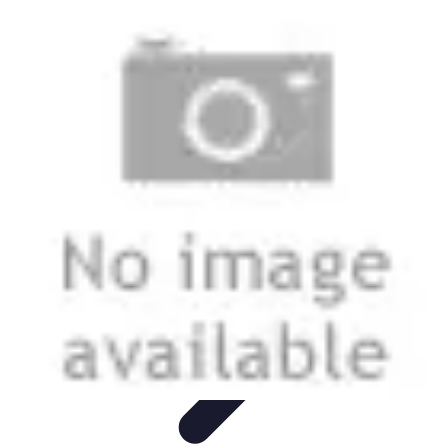
Telekom und Freizeit
Technologie
Streaming
Technologie in der Freizeit
Apps und
Tools
Freizeit-Apps
Telekom und Freizeit