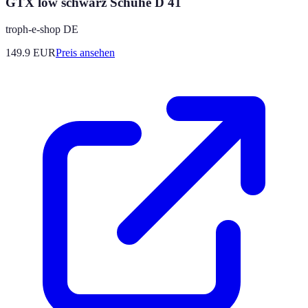
GTX low schwarz Schuhe D 41
troph-e-shop DE
149.9
EUR
Preis ansehen