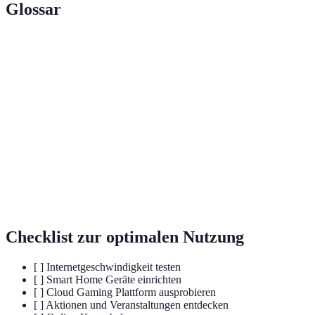
Glossar
Terme
Definition
Cloud
Streaming von Videospielen über das Internet
Gaming
ohne physische Hardware.
Vernetzung von Hausgeräten über das Internet für
Smart Home
mehr Komfort.
Virtual
Computer-generierte Simulation von Realitäten
Reality (VR)
zur Interaktion.
Checklist zur optimalen Nutzung
[ ] Internetgeschwindigkeit testen
[ ] Smart Home Geräte einrichten
[ ] Cloud Gaming Plattform ausprobieren
[ ] Aktionen und Veranstaltungen entdecken