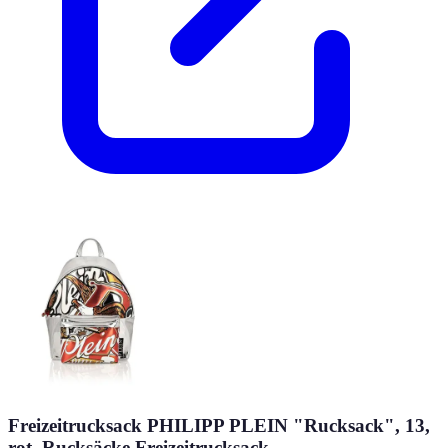
Freizeitrucksack PHILIPP PLEIN "Rucksack", 13,
rot, Rucksäcke Freizeitrucksack