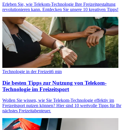
Erleben Sie, wie Telekom-Technologie Ihre Freizeitgestaltung
revolutionieren kann. Entdecken Sie unsere 10 kreativen Tipps!
Technologie in der Freizeit
6
min
Die besten Tipps zur Nutzung von Telekom-
Technologie im Freizeitsport
Wollen Sie wissen, wie Sie Telekom-Technologie effektiv im
Freizeitsport nutzen können? Hier sind 10 wertvolle Tipps für Ihr
nächstes Freizeitabenteuer.