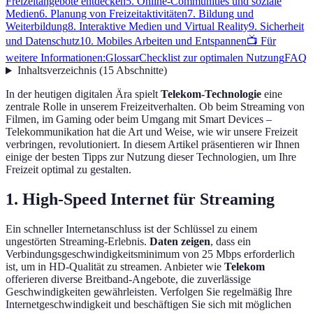
Freizeitangebote entdecken
5. Online-Communities und soziale
Medien
6. Planung von Freizeitaktivitäten
7. Bildung und
Weiterbildung
8. Interaktive Medien und Virtual Reality
9. Sicherheit
und Datenschutz
10. Mobiles Arbeiten und Entspannen
📺 Für
weitere Informationen:
Glossar
Checklist zur optimalen Nutzung
FAQ
Inhaltsverzeichnis
(
15
Abschnitte
)
In der heutigen digitalen Ära spielt
Telekom-Technologie
eine
zentrale Rolle in unserem Freizeitverhalten. Ob beim Streaming von
Filmen, im Gaming oder beim Umgang mit Smart Devices –
Telekommunikation hat die Art und Weise, wie wir unsere Freizeit
verbringen, revolutioniert. In diesem Artikel präsentieren wir Ihnen
einige der besten Tipps zur Nutzung dieser Technologien, um Ihre
Freizeit optimal zu gestalten.
1. High-Speed Internet für Streaming
Ein schneller Internetanschluss ist der Schlüssel zu einem
ungestörten Streaming-Erlebnis.
Daten zeigen
, dass ein
Verbindungsgeschwindigkeitsminimum von 25 Mbps erforderlich
ist, um in HD-Qualität zu streamen. Anbieter wie
Telekom
offerieren diverse Breitband-Angebote, die zuverlässige
Geschwindigkeiten gewährleisten. Verfolgen Sie regelmäßig Ihre
Internetgeschwindigkeit und beschäftigen Sie sich mit möglichen