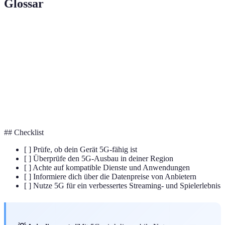
Glossar
Terme
Définition
5G
Fünfte Generation des Mobilfunkstandards.
Latenz
Verzögerungszeit bei der Datenübertragung.
AR
Erweiterte Realität, die die physische Welt ergänzt.
## Checklist
[ ] Prüfe, ob dein Gerät 5G-fähig ist
[ ] Überprüfe den 5G-Ausbau in deiner Region
[ ] Achte auf kompatible Dienste und Anwendungen
[ ] Informiere dich über die Datenpreise von Anbietern
[ ] Nutze 5G für ein verbessertes Streaming- und Spielerlebnis