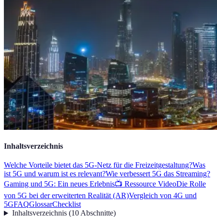
Inhaltsverzeichnis
Welche Vorteile bietet das 5G-Netz für die Freizeitgestaltung?
Was
ist 5G und warum ist es relevant?
Wie verbessert 5G das Streaming?
Gaming und 5G: Ein neues Erlebnis
📺 Ressource Video
Die Rolle
von 5G bei der erweiterten Realität (AR)
Vergleich von 4G und
5G
FAQ
Glossar
Checklist
Inhaltsverzeichnis
(
10
Abschnitte
)