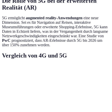
Die Rolle von 5G bei der erweiterten
Realität (AR)
5G ermöglicht
augmented reality-Anwendungen
eine neue
Dimension. Sei es für Navigation auf Reisen, interaktive
Museumsführungen oder erweiterte Shopping-Erlebnisse, 5G kann
Daten in Echtzeit liefern, was in der Vergangenheit durch langsame
Netzwerkgeschwindigkeiten eingeschränkt war. Eine Studie von
PwC
prognostiziert, dass AR-Erlebnisse durch 5G bis 2026 um
über 150% zunehmen werden.
Vergleich von 4G und 5G
Kriterium
4G
5G
Verbesserung
Bis zu 100
Bis zu 10
Geschwindigkeit
100-fach
Mbit/s
Gbit/s
Latenzzeit
50 ms
1 ms
Drastisch
1