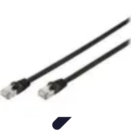
Telekom und Freizeit
Technologie
Streaming
Technologie in der Freizeit
Apps und
Tools
Freizeit-Apps
Telekom und Freizeit