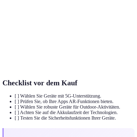
Terme
Definition
Telekom-
Technologien, die Kommunikation und
Technologie
Datenübertragung ermöglichen.
Augmented
Technologie, die digitale Informationen in die
Reality
reale Welt integriert.
Tragbare Technologie, die unterschiedliche Daten
Wearables
erfasst, oft fitnessbezogen.
Checklist vor dem Kauf
[ ] Wählen Sie Geräte mit 5G-Unterstützung.
[ ] Prüfen Sie, ob Ihre Apps AR-Funktionen bieten.
[ ] Wählen Sie robuste Geräte für Outdoor-Aktivitäten.
[ ] Achten Sie auf die Akkulaufzeit der Technologien.
[ ] Testen Sie die Sicherheitsfunktionen Ihrer Geräte.