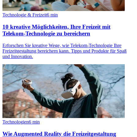
Technologie & Freizeit
6
min
10 kreative Möglichkeiten, Ihre Freizeit mit
Telekom-Technologie zu bereichern
Erforschen Sie kreative Wege, wie Telekom-Technologie Ihre
Freizeitgestaltung bereichern kann. Tipps und Produkte für Spaß
und Innovation.
Technologien
6
min
Wie Augmented Reality die Freizeitgestaltung