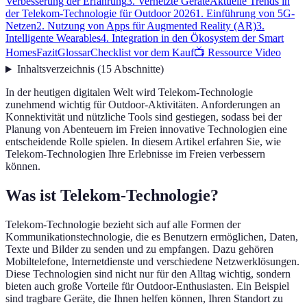
Verbesserung der Erfahrung
3. Vernetzte Geräte
Aktuelle Trends in
der Telekom-Technologie für Outdoor 2026
1. Einführung von 5G-
Netzen
2. Nutzung von Apps für Augmented Reality (AR)
3.
Intelligente Wearables
4. Integration in den Ökosystem der Smart
Homes
Fazit
Glossar
Checklist vor dem Kauf
📺 Ressource Video
Inhaltsverzeichnis
(
15
Abschnitte
)
In der heutigen digitalen Welt wird Telekom-Technologie
zunehmend wichtig für Outdoor-Aktivitäten. Anforderungen an
Konnektivität und nützliche Tools sind gestiegen, sodass bei der
Planung von Abenteuern im Freien innovative Technologien eine
entscheidende Rolle spielen. In diesem Artikel erfahren Sie, wie
Telekom-Technologien Ihre Erlebnisse im Freien verbessern
können.
Was ist Telekom-Technologie?
Telekom-Technologie bezieht sich auf alle Formen der
Kommunikationstechnologie, die es Benutzern ermöglichen, Daten,
Texte und Bilder zu senden und zu empfangen. Dazu gehören
Mobiltelefone, Internetdienste und verschiedene Netzwerklösungen.
Diese Technologien sind nicht nur für den Alltag wichtig, sondern
bieten auch große Vorteile für Outdoor-Enthusiasten. Ein Beispiel
sind tragbare Geräte, die Ihnen helfen können, Ihren Standort zu