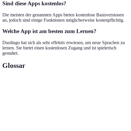
Sind diese Apps kostenlos?
Die meisten der genannten Apps bieten kostenlose Basisversionen
an, jedoch sind einige Funktionen möglicherweise kostenpflichtig.
Welche App ist am besten zum Lernen?
Duolingo hat sich als sehr effektiv erwiesen, um neue Sprachen zu
lernen. Sie bietet einen kostenlosen Zugang und ist spielerisch
gestaltet.
Glossar
Terme
Definition
Die Praxis, die Aufmerksamkeit auf den
Achtsamkeit
gegenwärtigen Moment zu richten.
Die Anwendung von spieltypischen Elementen in
Gamifizierung
einem nicht-spielerischen Kontext.