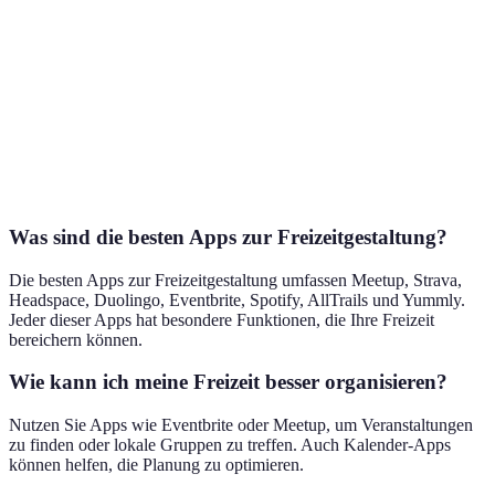
Podcast
Umfangr
Outdoor-
AllTrails
N/A
Wanderw
Aktivitäten
Datenba
Kochen und
Personal
Yummly
N/A
Rezepte
und Eink
Was sind die besten Apps zur Freizeitgestaltung?
Die besten Apps zur Freizeitgestaltung umfassen Meetup, Strava,
Headspace, Duolingo, Eventbrite, Spotify, AllTrails und Yummly.
Jeder dieser Apps hat besondere Funktionen, die Ihre Freizeit
bereichern können.
Wie kann ich meine Freizeit besser organisieren?
Nutzen Sie Apps wie Eventbrite oder Meetup, um Veranstaltungen
zu finden oder lokale Gruppen zu treffen. Auch Kalender-Apps
können helfen, die Planung zu optimieren.