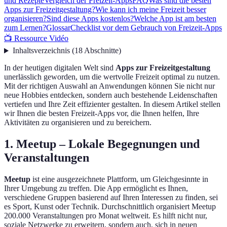
und Rezepte
Vergleich der Freizeit-Apps
FAQ
Was sind die besten
Apps zur Freizeitgestaltung?
Wie kann ich meine Freizeit besser
organisieren?
Sind diese Apps kostenlos?
Welche App ist am besten
zum Lernen?
Glossar
Checklist vor dem Gebrauch von Freizeit-Apps
📺 Ressource Vidéo
Inhaltsverzeichnis
(
18
Abschnitte
)
In der heutigen digitalen Welt sind
Apps zur Freizeitgestaltung
unerlässlich geworden, um die wertvolle Freizeit optimal zu nutzen.
Mit der richtigen Auswahl an Anwendungen können Sie nicht nur
neue Hobbies entdecken, sondern auch bestehende Leidenschaften
vertiefen und Ihre Zeit effizienter gestalten. In diesem Artikel stellen
wir Ihnen die besten Freizeit-Apps vor, die Ihnen helfen, Ihre
Aktivitäten zu organisieren und zu bereichern.
1. Meetup – Lokale Begegnungen und
Veranstaltungen
Meetup
ist eine ausgezeichnete Plattform, um Gleichgesinnte in
Ihrer Umgebung zu treffen. Die App ermöglicht es Ihnen,
verschiedene Gruppen basierend auf Ihren Interessen zu finden, sei
es Sport, Kunst oder Technik. Durchschnittlich organisiert Meetup
200.000 Veranstaltungen pro Monat weltweit. Es hilft nicht nur,
soziale Netzwerke zu erweitern, sondern auch, sich in neuen