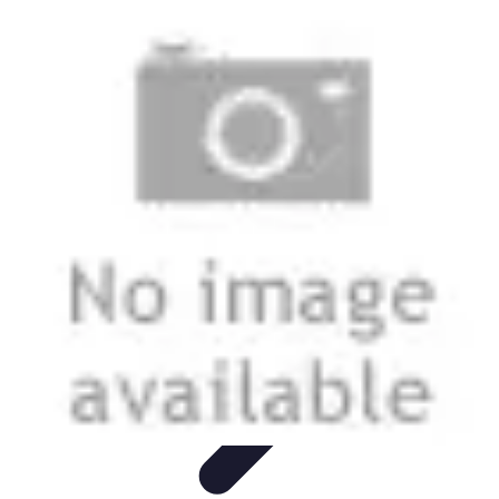
Telekom und Freizeit
Technologie
Streaming
Technologie in der Freizeit
Apps und
Tools
Freizeit-Apps
Telekom und Freizeit