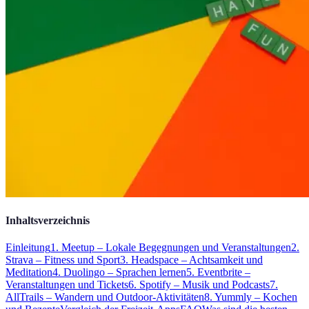
Inhaltsverzeichnis
Einleitung
1. Meetup – Lokale Begegnungen und Veranstaltungen
2.
Strava – Fitness und Sport
3. Headspace – Achtsamkeit und
Meditation
4. Duolingo – Sprachen lernen
5. Eventbrite –
Veranstaltungen und Tickets
6. Spotify – Musik und Podcasts
7.
AllTrails – Wandern und Outdoor-Aktivitäten
8. Yummly – Kochen