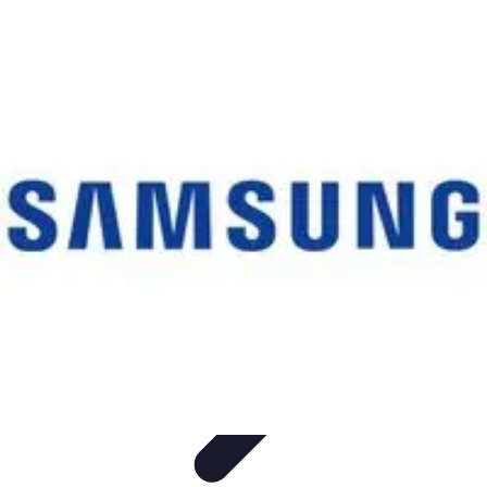
Telekom und Freizeit
Technologie
Streaming
Technologie in der Freizeit
Apps und
Tools
Freizeit-Apps
Telekom und Freizeit