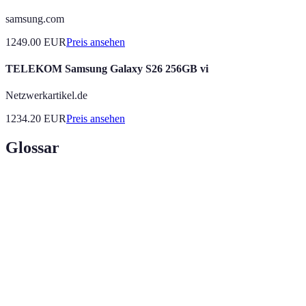
samsung.com
1249.00
EUR
Preis ansehen
TELEKOM Samsung Galaxy S26 256GB vi
Netzwerkartikel.de
1234.20
EUR
Preis ansehen
Glossar
Terme
Définition
Streaming-
Plattformen, die Medieninhalte über das Internet
Dienste
anbieten.
Smart-
Vernetzte Geräte im Haushalt, die mehr Komfort
Home
bieten.