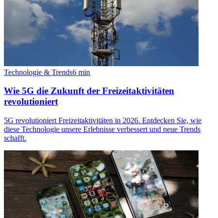
Technologie & Trends
6
min
Wie 5G die Zukunft der Freizeitaktivitäten
revolutioniert
5G revolutioniert Freizeitaktivitäten in 2026. Entdecken Sie, wie
diese Technologie unsere Erlebnisse verbessert und neue Trends
schafft.