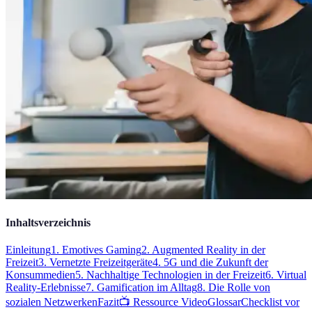
Inhaltsverzeichnis
Einleitung
1. Emotives Gaming
2. Augmented Reality in der
Freizeit
3. Vernetzte Freizeitgeräte
4. 5G und die Zukunft der
Konsummedien
5. Nachhaltige Technologien in der Freizeit
6. Virtual
Reality-Erlebnisse
7. Gamification im Alltag
8. Die Rolle von
sozialen Netzwerken
Fazit
📺 Ressource Video
Glossar
Checklist vor