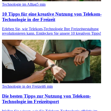
Technologie im Alltag
5
min
10 Tipps für eine kreative Nutzung von Telekom-
Technologie in der Freizeit
Erleben Sie, wie Telekom-Technologie Ihre Freizeitgestaltung
revolutionieren kann. Entdecken Sie unsere 10 kreativen Tipps!
Technologie in der Freizeit
6
min
Die besten Tipps zur Nutzung von Telekom-
Technologie im Freizeitsport