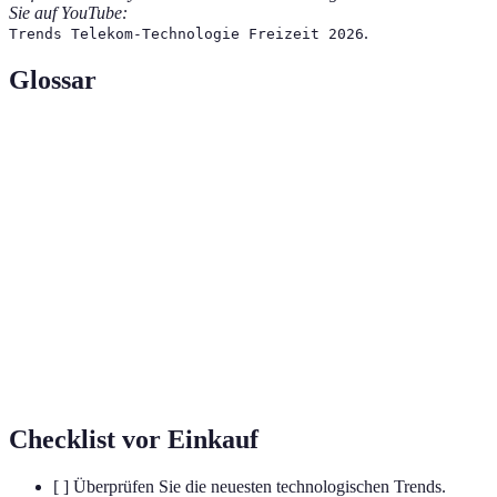
Sie auf YouTube:
.
Trends Telekom-Technologie Freizeit 2026
Glossar
Terme
Definition
Augmented
Technologie, die digitale Informationen über die
Reality (AR)
reale Welt legt.
Anwendung spielerischer Elemente in nicht-
Gamification
spielerischen Kontexten.
Fünfte Generation mobiler Netzwerktechnologie
5G
mit höhere Geschwindigkeit und Kapazität.
Checklist vor Einkauf
[ ] Überprüfen Sie die neuesten technologischen Trends.