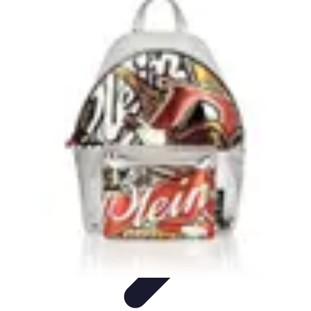
Telekom und Freizeit
Technologie
Streaming
Technologie in der Freizeit
Apps und
Tools
Freizeit-Apps
Telekom und Freizeit