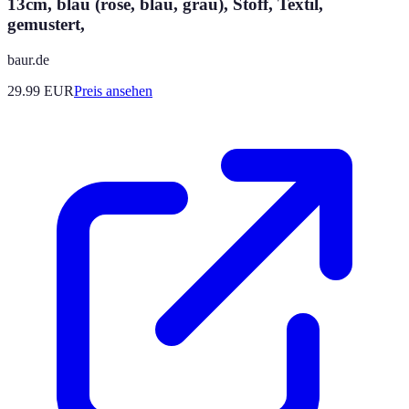
13cm, blau (rosé, blau, grau), Stoff, Textil,
gemustert,
baur.de
29.99
EUR
Preis ansehen