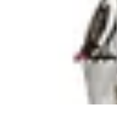
Telekom und Freizeit
Technologie
Streaming
Technologie in der Freizeit
Apps und Tools
Frei
Telekom und Freizeit