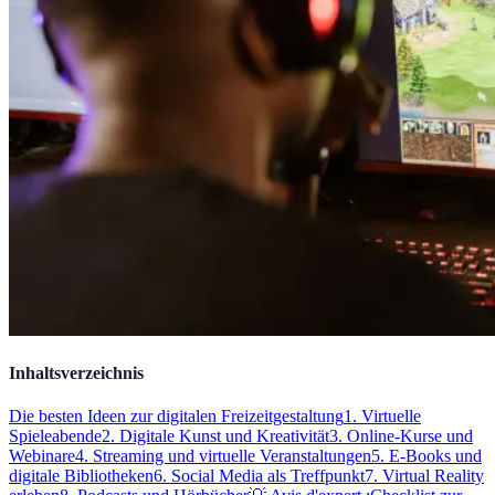
Inhaltsverzeichnis
Die besten Ideen zur digitalen Freizeitgestaltung
1. Virtuelle
Spieleabende
2. Digitale Kunst und Kreativität
3. Online-Kurse und
Webinare
4. Streaming und virtuelle Veranstaltungen
5. E-Books und
digitale Bibliotheken
6. Social Media als Treffpunkt
7. Virtual Reality