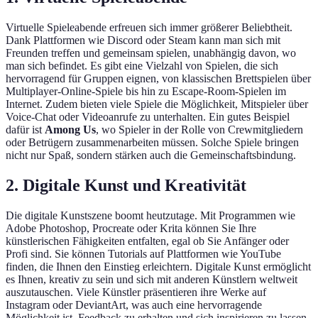
Virtuelle Spieleabende erfreuen sich immer größerer Beliebtheit.
Dank Plattformen wie Discord oder Steam kann man sich mit
Freunden treffen und gemeinsam spielen, unabhängig davon, wo
man sich befindet. Es gibt eine Vielzahl von Spielen, die sich
hervorragend für Gruppen eignen, von klassischen Brettspielen über
Multiplayer-Online-Spiele bis hin zu Escape-Room-Spielen im
Internet. Zudem bieten viele Spiele die Möglichkeit, Mitspieler über
Voice-Chat oder Videoanrufe zu unterhalten. Ein gutes Beispiel
dafür ist
Among Us
, wo Spieler in der Rolle von Crewmitgliedern
oder Betrügern zusammenarbeiten müssen. Solche Spiele bringen
nicht nur Spaß, sondern stärken auch die Gemeinschaftsbindung.
2. Digitale Kunst und Kreativität
Die digitale Kunstszene boomt heutzutage. Mit Programmen wie
Adobe Photoshop, Procreate oder Krita können Sie Ihre
künstlerischen Fähigkeiten entfalten, egal ob Sie Anfänger oder
Profi sind. Sie können Tutorials auf Plattformen wie YouTube
finden, die Ihnen den Einstieg erleichtern. Digitale Kunst ermöglicht
es Ihnen, kreativ zu sein und sich mit anderen Künstlern weltweit
auszutauschen. Viele Künstler präsentieren ihre Werke auf
Instagram oder DeviantArt, was auch eine hervorragende
Möglichkeit ist, Feedback zu erhalten und sich inspirieren zu lassen.