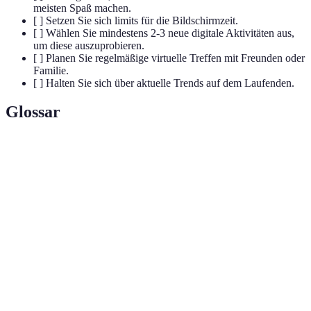
meisten Spaß machen.
[ ] Setzen Sie sich limits für die Bildschirmzeit.
[ ] Wählen Sie mindestens 2-3 neue digitale Aktivitäten aus,
um diese auszuprobieren.
[ ] Planen Sie regelmäßige virtuelle Treffen mit Freunden oder
Familie.
[ ] Halten Sie sich über aktuelle Trends auf dem Laufenden.
Glossar
Terme
Définition
Digitale
Nutzung digitaler Medien zur
Freizeitgestaltung
Freizeitaktivität.
Übertragung von Medieninhalten in Echtzeit
Streaming
über das Internet.
Technologisches System, das eine
Virtual Reality
computergenerierte Simulation erzeugt, um
(VR)
Nutzer in eine andere Realität zu entführen.