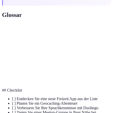
Glossar
Terme
Definition
Geocaching
Eine Outdoor-Schatzsuche mit GPS-Unterstützung.
Handwerklich gebrautes Bier mit einzigartigen
Craft Bier
Rezepten.
Praxis zur Förderung von Entspannung und
Meditation
Achtsamkeit.
## Checklist
[ ] Entdecken Sie eine neue Freizeit App aus der Liste
[ ] Planen Sie ein Geocaching-Abenteuer
[ ] Verbessern Sie Ihre Sprachkenntnisse mit Duolingo
[ ] Treten Sie einer Meetup-Gruppe in Ihrer Nähe bei