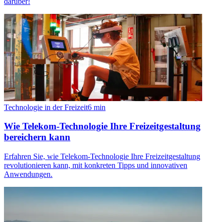
darüber!
Technologie in der Freizeit
6
min
Wie Telekom-Technologie Ihre Freizeitgestaltung
bereichern kann
Erfahren Sie, wie Telekom-Technologie Ihre Freizeitgestaltung
revolutionieren kann, mit konkreten Tipps und innovativen
Anwendungen.