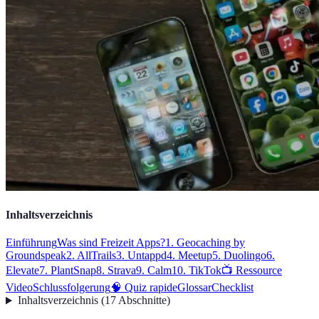
Inhaltsverzeichnis
Einführung
Was sind Freizeit Apps?
1. Geocaching by
Groundspeak
2. AllTrails
3. Untappd
4. Meetup
5. Duolingo
6.
Elevate
7. PlantSnap
8. Strava
9. Calm
10. TikTok
📺 Ressource
Video
Schlussfolgerung
🧠 Quiz rapide
Glossar
Checklist
Inhaltsverzeichnis
(
17
Abschnitte
)