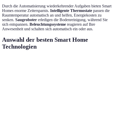
Durch die Automatisierung wiederkehrender Aufgaben bieten Smart
Homes enorme Zeitersparnis.
Intelligente Thermostate
passen die
Raumtemperatur automatisch an und helfen, Energiekosten zu
senken.
Saugroboter
erledigen die Bodenreinigung, während Sie
sich entspannen.
Beleuchtungssysteme
reagieren auf Ihre
Anwesenheit und schalten sich automatisch ein oder aus.
Auswahl der besten Smart Home
Technologien
Kriterium
Option A
Option B
Option C
Preis
Niedrig
Mittel
Hoch
Benutzerfreundlichkeit
Einfach
Mittel
Komplex
Kompatibilität
Hoch
Mittel
Niedrig