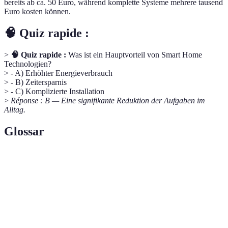
bereits ab ca. 50 Euro, während komplette Systeme mehrere tausend
Euro kosten können.
🧠 Quiz rapide :
>
🧠 Quiz rapide :
Was ist ein Hauptvorteil von Smart Home
Technologien?
> - A) Erhöhter Energieverbrauch
> - B) Zeitersparnis
> - C) Komplizierte Installation
>
Réponse : B — Eine signifikante Reduktion der Aufgaben im
Alltag.
Glossar
Terme
Definition
Ein Zuhause mit vernetzten, automatisierten
Smart Home
Geräten.
Nutzung von Technik zur Reduzierung
Automatisierung