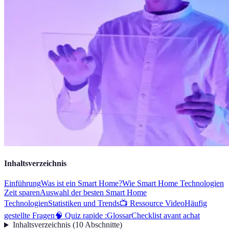
Inhaltsverzeichnis
Einführung
Was ist ein Smart Home?
Wie Smart Home Technologien
Zeit sparen
Auswahl der besten Smart Home
Technologien
Statistiken und Trends
📺 Ressource Video
Häufig
gestellte Fragen
🧠 Quiz rapide :
Glossar
Checklist avant achat
Inhaltsverzeichnis
(
10
Abschnitte
)