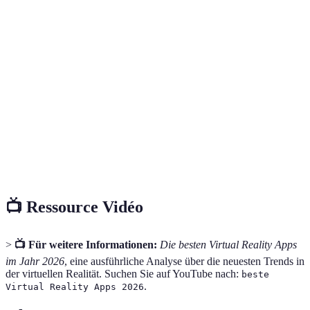
Virtual
PC-Zugriff
Berufstätige
Anwendunge
Desktop
VR
Tilt
3D-Pinsel u
Digitales Malen
Künstler
Brush
Farben
Soziale
Benutzererst
VRChat
Alle Altersgruppen
Interaktion
Welten
Superhot
Zeitbasierte
Actionspiel
Gamer
VR
Gameplay
📺 Ressource Vidéo
>
📺 Für weitere Informationen:
Die besten Virtual Reality Apps
im Jahr 2026
, eine ausführliche Analyse über die neuesten Trends in
der virtuellen Realität. Suchen Sie auf YouTube nach:
beste
.
Virtual Reality Apps 2026