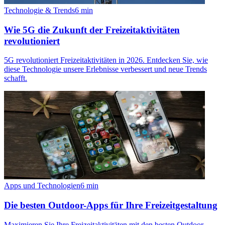
Technologie & Trends
6
min
Wie 5G die Zukunft der Freizeitaktivitäten
revolutioniert
5G revolutioniert Freizeitaktivitäten in 2026. Entdecken Sie, wie
diese Technologie unsere Erlebnisse verbessert und neue Trends
schafft.
Apps und Technologien
6
min
Die besten Outdoor-Apps für Ihre Freizeitgestaltung
Maximieren Sie Ihre Freizeitaktivitäten mit den besten Outdoor-