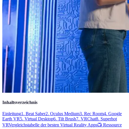
Inhaltsverzeichnis
Einleitung
1. Beat Saber
2. Oculus Medium
3. Rec Room
4. Google
Earth VR
5. Virtual Desktop
6. Tilt Brush
7. VRChat
8. Superhot
VR
Vergleichstabelle der besten Virtual Reality Apps
📺 Ressource