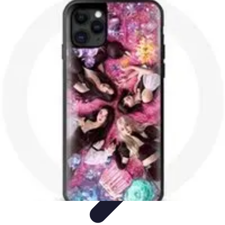
Telekom und Freizeit
Technologie
Streaming
Technologie in der Freizeit
Apps und
Tools
Freizeit-Apps
Telekom und Freizeit