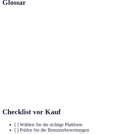
Glossar
Terme
Definition
Eine computergenerierte Simulation einer
Virtual
dreidimensionalen Umgebung, in die Benutzer
Reality
eintauchen können.
Augmented
Eine Technologie, die digitale Information in die
Reality
reale Welt einfügt, oft durch mobile Geräte.
Programme, die Benutzern ermöglichen, dynamisch
Interaktive
mit Inhalten zu interagieren, anstatt nur passiv
Software
zuzusehen.
Checklist vor Kauf
[ ] Wählen Sie die richtige Plattform
[ ] Prüfen Sie die Benutzerbewertungen