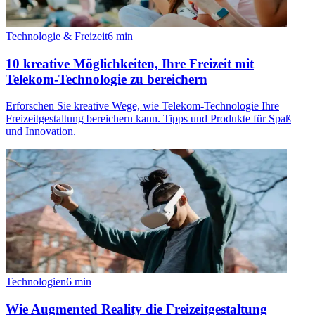
Technologie & Freizeit
6
min
10 kreative Möglichkeiten, Ihre Freizeit mit
Telekom-Technologie zu bereichern
Erforschen Sie kreative Wege, wie Telekom-Technologie Ihre
Freizeitgestaltung bereichern kann. Tipps und Produkte für Spaß
und Innovation.
Technologien
6
min
Wie Augmented Reality die Freizeitgestaltung