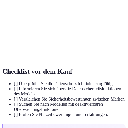
Die Software, die die grundlegenden
Firmware
Funktionen eines Geräts steuert.
Die Fähigkeit eines Geräts, gesprochene
Spracherkennung
Befehle oder Sprache zu verstehen.
Personalisierte
Werbung, die auf dem früheren
Werbung
Nutzerverhalten und den Vorlieben basiert.
Checklist vor dem Kauf
[ ] Überprüfen Sie die Datenschutzrichtlinien sorgfältig.
[ ] Informieren Sie sich über die Datensicherheitsfunktionen
des Modells.
[ ] Vergleichen Sie Sicherheitsbewertungen zwischen Marken.
[ ] Suchen Sie nach Modellen mit deaktivierbaren
Überwachungsfunktionen.
[ ] Prüfen Sie Nutzerbewertungen und -erfahrungen.