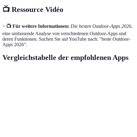
📺 Ressource Vidéo
>
📺 Für weitere Informationen:
Die besten Outdoor-Apps 2026
,
eine umfassende Analyse von verschiedenen Outdoor-Apps und
deren Funktionen. Suchen Sie auf YouTube nach: "beste Outdoor-
Apps 2026".
Vergleichstabelle der empfohlenen Apps
App
Funktionen
Preis
Benutzerfre
Kostenlos,
Premium-
Routenplanung,
Komoot
Features
Sehr hoch
Offline-Karten
ab 3,99 €
/Monat
Kostenlos,
Routenplanung,
Premium