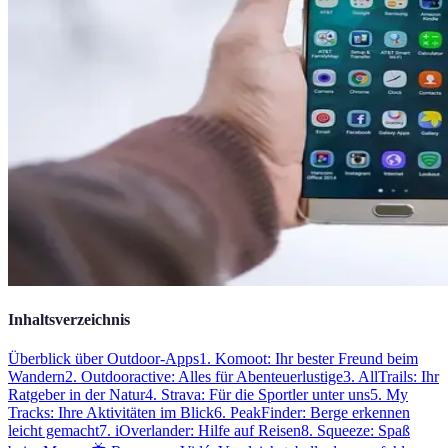
Inhaltsverzeichnis
Überblick über Outdoor-Apps
1. Komoot: Ihr bester Freund beim
Wandern
2. Outdooractive: Alles für Abenteuerlustige
3. AllTrails: Ihr
Ratgeber in der Natur
4. Strava: Für die Sportler unter uns
5. My
Tracks: Ihre Aktivitäten im Blick
6. PeakFinder: Berge erkennen
leicht gemacht
7. iOverlander: Hilfe auf Reisen
8. Squeeze: Spaß