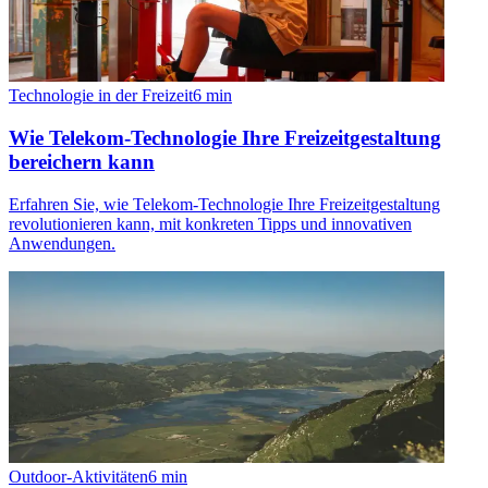
Technologie in der Freizeit
6
min
Wie Telekom-Technologie Ihre Freizeitgestaltung
bereichern kann
Erfahren Sie, wie Telekom-Technologie Ihre Freizeitgestaltung
revolutionieren kann, mit konkreten Tipps und innovativen
Anwendungen.
Outdoor-Aktivitäten
6
min