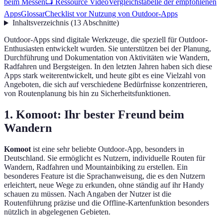
beim Messen
📺 Ressource Vidéo
Vergleichstabelle der empfohlenen
Apps
Glossar
Checklist vor Nutzung von Outdoor-Apps
Inhaltsverzeichnis
(
13
Abschnitte
)
Outdoor-Apps sind digitale Werkzeuge, die speziell für Outdoor-
Enthusiasten entwickelt wurden. Sie unterstützen bei der Planung,
Durchführung und Dokumentation von Aktivitäten wie Wandern,
Radfahren und Bergsteigen. In den letzten Jahren haben sich diese
Apps stark weiterentwickelt, und heute gibt es eine Vielzahl von
Angeboten, die sich auf verschiedene Bedürfnisse konzentrieren,
von Routenplanung bis hin zu Sicherheitsfunktionen.
1. Komoot: Ihr bester Freund beim
Wandern
Komoot
ist eine sehr beliebte Outdoor-App, besonders in
Deutschland. Sie ermöglicht es Nutzern, individuelle Routen für
Wandern, Radfahren und Mountainbiking zu erstellen. Ein
besonderes Feature ist die Sprachanweisung, die es den Nutzern
erleichtert, neue Wege zu erkunden, ohne ständig auf ihr Handy
schauen zu müssen. Nach Angaben der Nutzer ist die
Routenführung präzise und die Offline-Kartenfunktion besonders
nützlich in abgelegenen Gebieten.