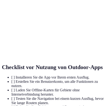
Terme
Définition
Global Positioning System, hilft, genaue
GPS
Positionen zu bestimmen.
Offline-
Digitale Karten, die ohne Internetverbindung
Karten
genutzt werden können.
Community-
App-Inhalte, die durch Beiträge und Bewertungen
basiert
der Nutzer erstellt werden.
Checklist vor Nutzung von Outdoor-Apps
[ ] Installieren Sie die App vor Ihrem ersten Ausflug.
[ ] Erstellen Sie ein Benutzerkonto, um alle Funktionen zu
nutzen.
[ ] Laden Sie Offline-Karten für Gebiete ohne
Internetverbindung herunter.
[ ] Testen Sie die Navigation bei einem kurzen Ausflug, bevor
Sie lange Routen planen.