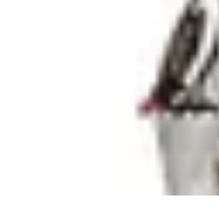
Telekom und Freizeit
Technologie
Streaming
Technologie in der Freizeit
Apps und Tools
Frei
Telekom und Freizeit