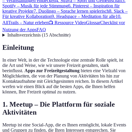
– Veranstaltungen entdecken
4. Strava – Sport und Gemeinschaft
5.
Spotify – Musik für jede Stimmung
6. Pinterest – Inspiration für
kreative Projekte
7. Duolingo – Sprache lernen spielerisch
8. Slack –
Für kreative Kollaboration
9. Headspace – Meditation für alle
10.
AllTrails – Natur erleben
📺 Ressource Video
Glossar
Checklist vor
Nutzung der Apps
FAQ
Inhaltsverzeichnis
(
15
Abschnitte
)
Einleitung
In einer Welt, in der die Technologie eine zentrale Rolle spielt, ist
die Art und Weise, wie wir unsere Freizeit gestalten, stark
beeinflusst.
Apps zur Freizeitgestaltung
bieten eine Vielzahl von
Möglichkeiten, die von der Planung von Aktivitäten bis hin zur
Kontaktaufnahme mit Gleichgesinnten reichen. In diesem Artikel
werfen wir einen Blick auf die besten Apps, die Ihnen helfen
können, Ihre Freizeit optimal zu nutzen.
1. Meetup – Die Plattform für soziale
Aktivitäten
Meetup ist eine Social-App, die es Ihnen ermöglicht, lokale Events
und Gruppen zu finden, die Ihren Interessen entsprechen. Sie