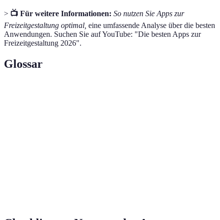
>
📺 Für weitere Informationen:
So nutzen Sie Apps zur
Freizeitgestaltung optimal,
eine umfassende Analyse über die besten
Anwendungen. Suchen Sie auf YouTube: "Die besten Apps zur
Freizeitgestaltung 2026".
Glossar
Terme
Definition
Anwendung von Spielmechanismen in anderen
Gamification
Bereichen.
Social
Online-Plattformen, die soziale Interaktionen
Networking
zwischen Menschen fördern.
Fokussiert auf die Erreichung spezifischer
Zielorientierung
Ziele und Ergebnisse.