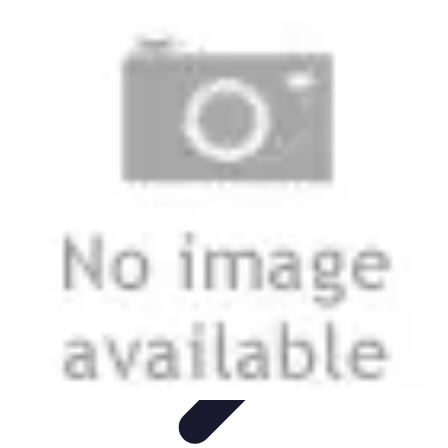
Telekom und Freizeit
Technologie
Streaming
Technologie in der Freizeit
Apps und
Tools
Freizeit-Apps
Telekom und Freizeit