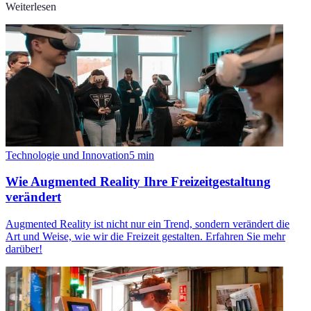
Weiterlesen
Technologie und Innovation
5
min
Wie Augmented Reality Ihre Freizeitgestaltung
verändert
Augmented Reality ist nicht nur ein Trend, sondern verändert die
Art und Weise, wie wir die Freizeit gestalten. Erfahren Sie mehr
darüber!