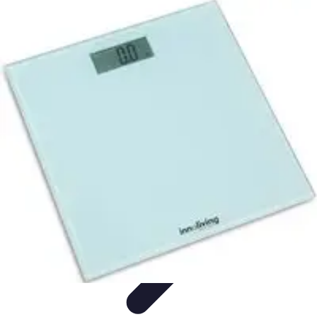
Telekom und Freizeit
Technologie
Streaming
Technologie in der Freizeit
Apps und
Tools
Freizeit-Apps
Telekom und Freizeit