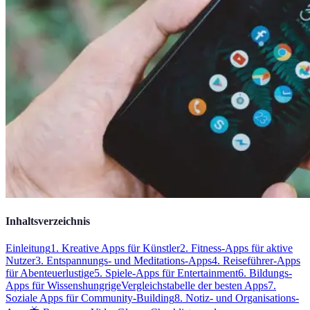
Inhaltsverzeichnis
Einleitung
1. Kreative Apps für Künstler
2. Fitness-Apps für aktive
Nutzer
3. Entspannungs- und Meditations-Apps
4. Reiseführer-Apps
für Abenteuerlustige
5. Spiele-Apps für Entertainment
6. Bildungs-
Apps für Wissenshungrige
Vergleichstabelle der besten Apps
7.
Soziale Apps für Community-Building
8. Notiz- und Organisations-