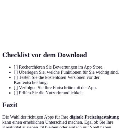
Einbindung von spieltypischen Elementen in
Gamification
Anwendungen zur Steigerung der
Motivation.
Anwendungen, die eine aktive Teilnahme des
Interaktive Apps
Nutzers fördern.
Checklist vor dem Download
[ ] Recherchieren Sie Bewertungen im App Store.
[ ] Überlegen Sie, welche Funktionen für Sie wichtig sind.
[ ] Testen Sie die kostenlosen Versionen vor der
Kaufentscheidung.
[ ] Verfolgen Sie Ihre Fortschritte mit der App.
[ ] Prüfen Sie die Nutzerfreundlichkeit.
Fazit
Die Wahl der richtigen Apps für Ihre
digitale Freizeitgestaltung
kann einen erheblichen Unterschied machen. Egal ob Sie Ihre
Kreativität ausleben, fit bleiben oder einfach nur Spaß haben