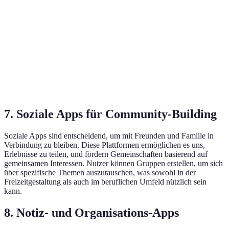
Navig
Fortni
Spiele-Apps
Candy Crush
Fortnite
Among Us
sozia
Cours
Bildungs-
Duolingo
edX
Coursera
profes
Apps
Kurse
7. Soziale Apps für Community-Building
Soziale Apps sind entscheidend, um mit Freunden und Familie in
Verbindung zu bleiben. Diese Plattformen ermöglichen es uns,
Erlebnisse zu teilen, und fördern Gemeinschaften basierend auf
gemeinsamen Interessen. Nutzer können Gruppen erstellen, um sich
über spezifische Themen auszutauschen, was sowohl in der
Freizeitgestaltung als auch im beruflichen Umfeld nützlich sein
kann.
8. Notiz- und Organisations-Apps