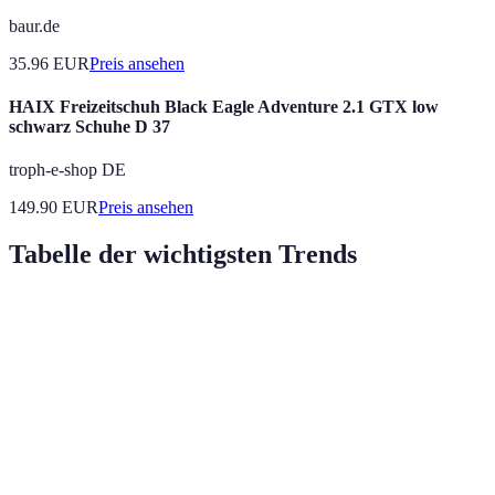
baur.de
35.96
EUR
Preis ansehen
HAIX Freizeitschuh Black Eagle Adventure 2.1 GTX low
schwarz Schuhe D 37
troph-e-shop DE
149.90
EUR
Preis ansehen
Tabelle der wichtigsten Trends
Trend
Beschreibung
Nutzen
Ausblic
Höhere
Nahtloses
5G-
Geschwindigkeiten
Erhöhte
Streamen von
Technologie
und geringere
bis 2026
Inhalten
Latenzzeiten
Kontrolle und
Bedeuten