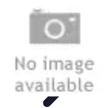
Telekom und Freizeit
Technologie
Streaming
Technologie in der Freizeit
Apps und
Tools
Freizeit-Apps
Telekom und Freizeit