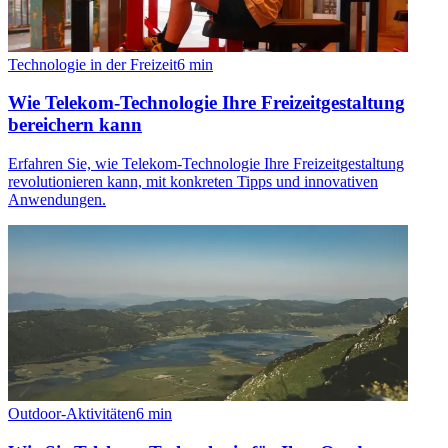
Technologie in der Freizeit
6
min
Wie Telekom-Technologie Ihre Freizeitgestaltung
bereichern kann
Erfahren Sie, wie Telekom-Technologie Ihre Freizeitgestaltung
revolutionieren kann, mit konkreten Tipps und innovativen
Anwendungen.
Outdoor-Aktivitäten
6
min