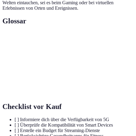
Welten eintauchen, sei es beim Gaming oder bei virtuellen
Erlebnissen von Orten und Ereignissen.
Glossar
Terme
Definition
5G
Fünfte Generation der Mobilfunktechnologie
IoT
Internet der Dinge, vernetzte Geräte und Systeme
Augmented
Technologie, die digitale Informationen in die
Reality
reale Welt integriert
Checklist vor Kauf
[ ] Informiere dich über die Verfügbarkeit von 5G
[ ] Überprüfe die Kompatibilität von Smart Devices
[ ] Erstelle ein Budget für Streaming-Dienste
[ ] Berücksichtige Gesundheitsapps für Fitness