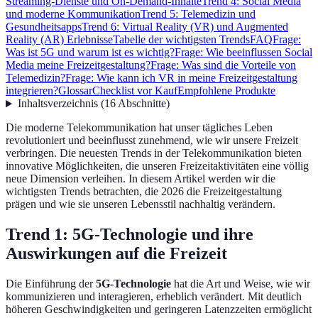
Streaming-Dienste und On-Demand-Inhalte
Trend 4: Social Media
und moderne Kommunikation
Trend 5: Telemedizin und
Gesundheitsapps
Trend 6: Virtual Reality (VR) und Augmented
Reality (AR) Erlebnisse
Tabelle der wichtigsten Trends
FAQ
Frage:
Was ist 5G und warum ist es wichtig?
Frage: Wie beeinflussen Social
Media meine Freizeitgestaltung?
Frage: Was sind die Vorteile von
Telemedizin?
Frage: Wie kann ich VR in meine Freizeitgestaltung
integrieren?
Glossar
Checklist vor Kauf
Empfohlene Produkte
Inhaltsverzeichnis
(
16
Abschnitte
)
Die moderne Telekommunikation hat unser tägliches Leben
revolutioniert und beeinflusst zunehmend, wie wir unsere Freizeit
verbringen. Die neuesten Trends in der Telekommunikation bieten
innovative Möglichkeiten, die unseren Freizeitaktivitäten eine völlig
neue Dimension verleihen. In diesem Artikel werden wir die
wichtigsten Trends betrachten, die 2026 die Freizeitgestaltung
prägen und wie sie unseren Lebensstil nachhaltig verändern.
Trend 1: 5G-Technologie und ihre
Auswirkungen auf die Freizeit
Die Einführung der
5G-Technologie
hat die Art und Weise, wie wir
kommunizieren und interagieren, erheblich verändert. Mit deutlich
höheren Geschwindigkeiten und geringeren Latenzzeiten ermöglicht