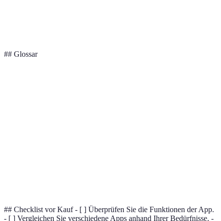
Hochauflösende
Ab
Gaia GPS
Karten, GPS-
4.8/5
19,99$/Jahr
Navigation
## Glossar
Terme
Definition
Global Positioning System, Technologie zur
GPS
Standortbestimmung.
Offline-
Karten, die heruntergeladen werden können, um ohne
Karten
Internetzugang darauf zugreifen zu können.
Aufzeichnung von Bewegungen und Leistungen
Tracking
während Aktivitäten.
## Checklist vor Kauf - [ ] Überprüfen Sie die Funktionen der App.
- [ ] Vergleichen Sie verschiedene Apps anhand Ihrer Bedürfnisse. -