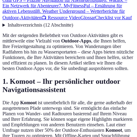
Gaia GPS – Präzise Navigation für Abenteuerlustige
6. Wikiloc –
Ein Netzwerk für Abenteurer
7. MyFitnessPal – Ernährung für
aktiven Lebensstil
8. Weather Underground – Wetterberichte für
Outdoor-Aktivitäten
📺 Ressource Video
Glossar
Checklist vor Kauf
Inhaltsverzeichnis
(
12
Abschnitte
)
Mit der steigenden Beliebtheit von Outdoor-Aktivitäten gibt es
mittlerweile eine Vielzahl von
Outdoor-Apps
, die Ihnen helfen,
Ihre Freizeitgestaltung zu optimieren. Von Wanderungen über
Radfahren bis hin zu Wassersportarten – diese Apps bieten nützliche
Funktionen, die Ihre Aktivitäten bereichern und Ihnen helfen, sicher
und effizient zu planen. In diesem Artikel stellen wir Ihnen die
besten Outdoor-Apps vor, die Sie unbedingt ausprobieren sollten.
1. Komoot – Ihr persönlicher outdoor
Navigationsassistent
Die App
Komoot
ist unentbehrlich für alle, die gerne außerhalb der
ausgetretenen Pfade unterwegs sind. Sie ermöglicht das einfache
Planen von Wander- und Radtouren basierend auf Ihrem Niveau
und Ihrer Erfahrung. Sie können sogar eigene Highlights markieren
und Empfehlungen von anderen Benutzern einsehen. Laut einer
Umfrage nutzen über 50% der Outdoor-Enthusiasten
Komoot
, um
ihre Touren zu optimieren. Mit Offline-Karten und Sprachführung