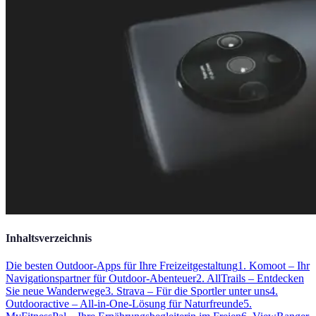
Inhaltsverzeichnis
Die besten Outdoor-Apps für Ihre Freizeitgestaltung
1. Komoot – Ihr
Navigationspartner für Outdoor-Abenteuer
2. AllTrails – Entdecken
Sie neue Wanderwege
3. Strava – Für die Sportler unter uns
4.
Outdooractive – All-in-One-Lösung für Naturfreunde
5.