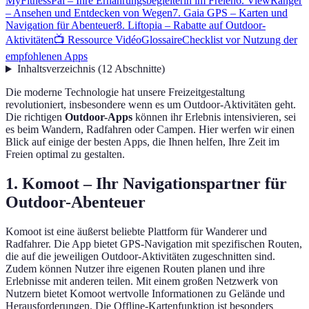
MyFitnessPal – Ihre Ernährungsbegleiterin im Freien
6. ViewRanger
– Ansehen und Entdecken von Wegen
7. Gaia GPS – Karten und
Navigation für Abenteuer
8. Liftopia – Rabatte auf Outdoor-
Aktivitäten
📺 Ressource Vidéo
Glossaire
Checklist vor Nutzung der
empfohlenen Apps
Inhaltsverzeichnis
(
12
Abschnitte
)
Die moderne Technologie hat unsere Freizeitgestaltung
revolutioniert, insbesondere wenn es um Outdoor-Aktivitäten geht.
Die richtigen
Outdoor-Apps
können ihr Erlebnis intensivieren, sei
es beim Wandern, Radfahren oder Campen. Hier werfen wir einen
Blick auf einige der besten Apps, die Ihnen helfen, Ihre Zeit im
Freien optimal zu gestalten.
1. Komoot – Ihr Navigationspartner für
Outdoor-Abenteuer
Komoot ist eine äußerst beliebte Plattform für Wanderer und
Radfahrer. Die App bietet GPS-Navigation mit spezifischen Routen,
die auf die jeweiligen Outdoor-Aktivitäten zugeschnitten sind.
Zudem können Nutzer ihre eigenen Routen planen und ihre
Erlebnisse mit anderen teilen. Mit einem großen Netzwerk von
Nutzern bietet Komoot wertvolle Informationen zu Gelände und
Herausforderungen. Die Offline-Kartenfunktion ist besonders