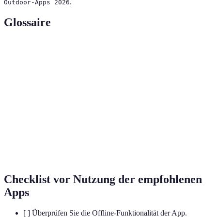
.
Outdoor-Apps 2026
Glossaire
Terme
Définition
Global Positioning System, ein Satellitensystem
GPS
zur genauen Bestimmung von Positionen.
Karten, die heruntergeladen werden können,
Offline-Karten
um ohne Internetverbindung genutzt zu werden.
Der Prozess der Erstellung von Wegen zur
Routenplanung
Navigation oder zum Wandern.
Checklist vor Nutzung der empfohlenen
Apps
[ ] Überprüfen Sie die Offline-Funktionalität der App.