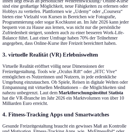
Ihnen liegt etwas an persönlicher Weiterentwicklung? Online-Kurse
sind eine großartige Möglichkeit, neue Fähigkeiten zu erlernen oder
Hobbys zu vertiefen. Plattformen wie „Udemy“ oder „Coursera“
bieten eine Vielzahl von Kursen in Bereichen wie Fotografie,
Programmierung oder sogar Kochkunst an. Im Jahr 2026 kann jeder
bequem von zu Hause aus lernen, was nicht nur die persönliche
Zufriedenheit steigert, sondern auch zu einer besseren Work-Life-
Balance führt. Laut einer Umfrage haben 70% der Teilnehmer
angegeben, dass Online-Kurse ihre Freizeit bereichtert haben.
3. virtuelle Realität (VR) Erlebniswelten
Virtuelle Realität eröffnet völlig neue Dimensionen der
Freizeitgestaltung. Tools wie „Oculus Rift“ oder „HTC Vive“
ermöglichen es Nutzerinnen und Nutzern, in jede erdenkliche
Umgebung einzutauchen. Ob Spiele, Reisen in digitale Welten oder
Entspannung mit virtuellen Meditationen – die Möglichkeiten sind
nahezu unbegrenzt. Laut dem
Marktforschungsinstitut Statista
hat die VR-Branche im Jahr 2026 ein Marktvolumen von über 10
Milliarden Euro erreicht.
4. Fitness-Tracking Apps und Smartwatches
Gesunde Freizeitgestaltung braucht ein gewisses Maß an Kontrolle
und Motivation. Fitness-Tracking Apps, wie „MyFitnessPal“ oder