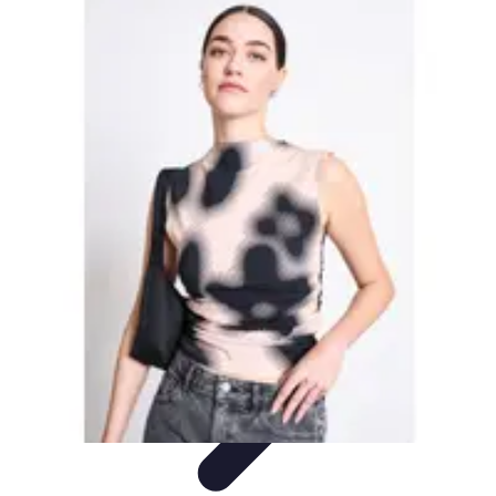
Telekom und Freizeit
Technologie
Streaming
Technologie in der Freizeit
Apps und
Tools
Freizeit-Apps
Telekom und Freizeit