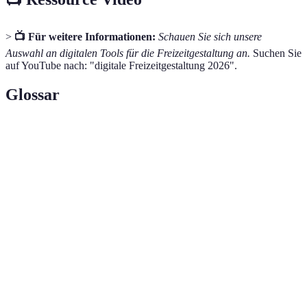
>
📺 Für weitere Informationen:
Schauen Sie sich unsere
Auswahl an digitalen Tools für die Freizeitgestaltung an.
Suchen Sie
auf YouTube nach: "digitale Freizeitgestaltung 2026".
Glossar
Terme
Definition
Digitale
Methoden zur Organisation von Zeit und
Planung
Aktivitäten mittels digitaler Tools.
VR (Virtuelle
Computer-generierte Umgebung, die Benutzer ins
Realität)
Spiel einbindet.
Streaming-
Plattformen, die Musik und Videos über das
Dienste
Internet bereitstellen.