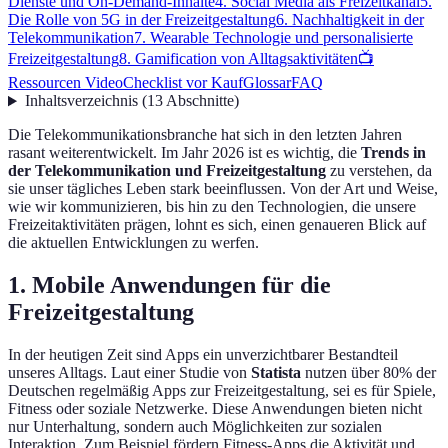
Dienste und On-Demand-Inhalte
4. Social Media als Freizeitkanal
5.
Die Rolle von 5G in der Freizeitgestaltung
6. Nachhaltigkeit in der
Telekommunikation
7. Wearable Technologie und personalisierte
Freizeitgestaltung
8. Gamification von Alltagsaktivitäten
📺
Ressourcen Video
Checklist vor Kauf
Glossar
FAQ
Inhaltsverzeichnis
(
13
Abschnitte
)
Die Telekommunikationsbranche hat sich in den letzten Jahren
rasant weiterentwickelt. Im Jahr 2026 ist es wichtig, die
Trends in
der Telekommunikation und Freizeitgestaltung
zu verstehen, da
sie unser tägliches Leben stark beeinflussen. Von der Art und Weise,
wie wir kommunizieren, bis hin zu den Technologien, die unsere
Freizeitaktivitäten prägen, lohnt es sich, einen genaueren Blick auf
die aktuellen Entwicklungen zu werfen.
1. Mobile Anwendungen für die
Freizeitgestaltung
In der heutigen Zeit sind Apps ein unverzichtbarer Bestandteil
unseres Alltags. Laut einer Studie von
Statista
nutzen über 80% der
Deutschen regelmäßig Apps zur Freizeitgestaltung, sei es für Spiele,
Fitness oder soziale Netzwerke. Diese Anwendungen bieten nicht
nur Unterhaltung, sondern auch Möglichkeiten zur sozialen
Interaktion. Zum Beispiel fördern Fitness-Apps die Aktivität und