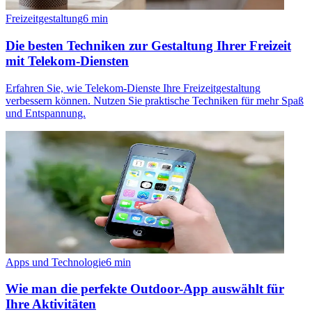
Freizeitgestaltung
6
min
Die besten Techniken zur Gestaltung Ihrer Freizeit
mit Telekom-Diensten
Erfahren Sie, wie Telekom-Dienste Ihre Freizeitgestaltung
verbessern können. Nutzen Sie praktische Techniken für mehr Spaß
und Entspannung.
Apps und Technologie
6
min
Wie man die perfekte Outdoor-App auswählt für
Ihre Aktivitäten