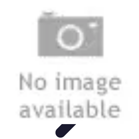
Telekom und Freizeit
Technologie
Streaming
Technologie in der Freizeit
Apps und
Tools
Freizeit-Apps
Telekom und Freizeit