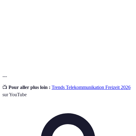
Latenz bietet.
Die Anwendung von Spielmechaniken in nicht-
Gamification
spielerischen Kontexten, um das Engagement zu
erhöhen.
Tragbare Geräte, die zur Gesundheitsüberwachung
Wearable
oder zur Verbesserung der Freizeitgestaltung
Technologie
verwendet werden.
---
📺
Pour aller plus loin :
Trends Telekommunikation Freizeit 2026
sur YouTube