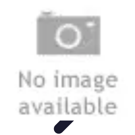
Telekom und Freizeit
Technologie
Streaming
Technologie in der Freizeit
Apps und
Tools
Freizeit-Apps
Telekom und Freizeit