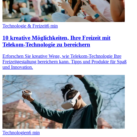
Technologie & Freizeit
6
min
10 kreative Möglichkeiten, Ihre Freizeit mit
Telekom-Technologie zu bereichern
Erforschen Sie kreative Wege, wie Telekom-Technologie Ihre
Freizeitgestaltung bereichern kann. Tipps und Produkte für Spaß
und Innovation.
Technologien
6
min