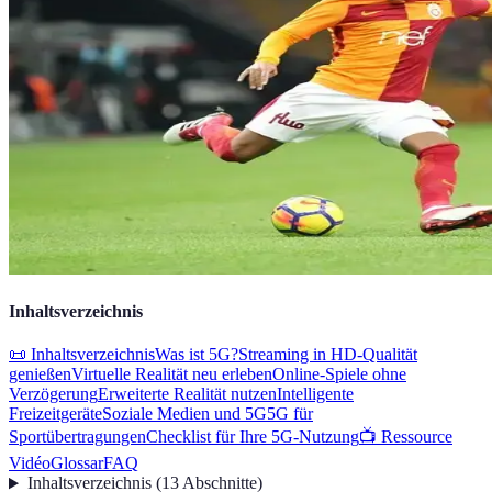
Inhaltsverzeichnis
📜 Inhaltsverzeichnis
Was ist 5G?
Streaming in HD-Qualität
genießen
Virtuelle Realität neu erleben
Online-Spiele ohne
Verzögerung
Erweiterte Realität nutzen
Intelligente
Freizeitgeräte
Soziale Medien und 5G
5G für
Sportübertragungen
Checklist für Ihre 5G-Nutzung
📺 Ressource
Vidéo
Glossar
FAQ
Inhaltsverzeichnis
(
13
Abschnitte
)