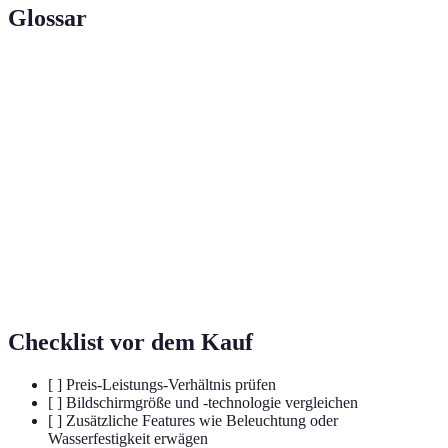
Glossar
Terme
Definition
Eine Bildschirmtechnologie, die papierähnliche
E-Ink
Anzeige ermöglicht
Fähigkeit, Wasser bis zu einem bestimmten Grad
Wasserdicht
standzuhalten
Audiodatei eines Buchinhalts, vorgelesen von
Hörbuch
einem Sprecher
Checklist vor dem Kauf
[ ] Preis-Leistungs-Verhältnis prüfen
[ ] Bildschirmgröße und -technologie vergleichen
[ ] Zusätzliche Features wie Beleuchtung oder
Wasserfestigkeit erwägen