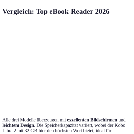
Vergleich: Top eBook-Reader 2026
Kriterium
Kindle Paperwhite
Kobo Libra 2
Tolino Vi
Bildschirm
E-Ink, 6.8 Zoll
E-Ink, 7 Zoll
E-Ink, 7 
Speicher
8 GB
32 GB
16 GB
Wasserdicht
Ja
Ja
Ja
Bis zu 6
Bis zu 7
Akkulaufzeit
Bis zu 10 Wochen
Wochen
Wochen
Alle drei Modelle überzeugen mit
exzellenten Bildschirmen
und
leichtem Design
. Die Speicherkapazität variiert, wobei der Kobo
Libra 2 mit 32 GB hier den höchsten Wert bietet, ideal für