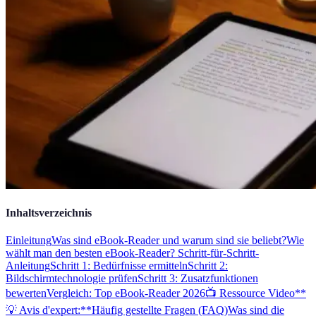
Inhaltsverzeichnis
Einleitung
Was sind eBook-Reader und warum sind sie beliebt?
Wie
wählt man den besten eBook-Reader? Schritt-für-Schritt-
Anleitung
Schritt 1: Bedürfnisse ermitteln
Schritt 2:
Bildschirmtechnologie prüfen
Schritt 3: Zusatzfunktionen
bewerten
Vergleich: Top eBook-Reader 2026
📺 Ressource Video
**
💡 Avis d'expert:**
Häufig gestellte Fragen (FAQ)
Was sind die