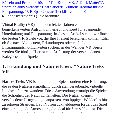
Rätseln und Probleme lösen: "The Room VR: A Dark Matter"
7.
Sportlich aktiv werden: "Beat Saber"
8. Virtuelle Realität für die
Entspannung: "VR Spa"
Glossar
Checklist vor dem Kauf
Inhaltsverzeichnis
(
12
Abschnitte
)
Virtual Reality (VR) hat in den letzten Jahren einen
bemerkenswerten Aufschwung erlebt und sorgt für spannende
Unterhaltung und Entspannung. In diesem Artikel stellen wir Ihnen
die besten VR-Spiele vor, die Ihre Freizeit bereichern können. Egal,
ob Sie nach Abenteuern, Erkundungen oder einfachen
Entspannungsmöglichkeiten suchen, in der Welt der VR-Spiele
werden Sie fündig. Hier ist eine Auflistung der verschiedenen
Kategorien und Spiele.
1. Erkundung und Natur erleben: "Nature Treks
VR"
Nature Treks VR
ist nicht nur ein Spiel, sondern eine Erfahrung,
die es den Nutzern ermöglicht, durch atemberaubende, virtuelle
Landschaften zu wandern. Diese Anwendung ermutigt die Spieler,
die Schönheit der Natur zu genießen. Die Nutzer können
verschiedene Umgebungen anpassen, von üppigen Wälder bis hin
zu ruhigen Stränden. Laut Nutzerrückmeldungen fördert das Spiel
eine beruhigende Atmosphäre, die ideal für Stressabbau ist. Dies