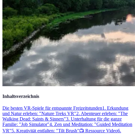
Inhaltsverzeichnis
Die besten VR-Spiele für entspannte Freizeitstunden
1. Erkundung
und Natur erleben: "Nature Treks VR"
2. Abenteuer erleben: "The
Walking Dead: Saints & Sinners"
3. Unterhaltung für die ganze
Familie: "Job Simulator"
4. Zen und Meditation: "Guided Meditation
VR"
5. Kreativität entfalten: "Tilt Brush"
📺 Ressource Video
6.