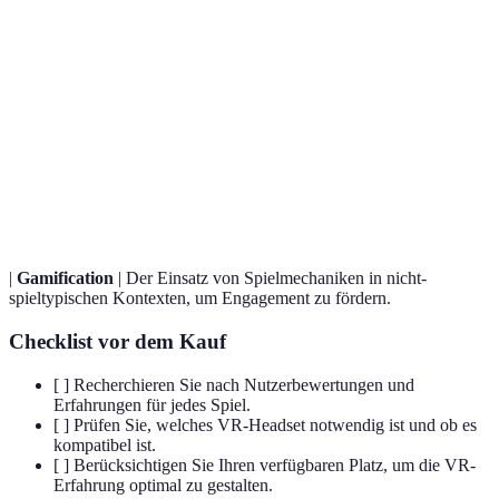
Terme
Definition
Virtual
Eine computergenerierte Simulation von 3D-Bildern
Reality
oder -Umgebungen, die eine interaktive
(VR)
Benutzererfahrung ermöglicht.
Das Gefühl, vollständig in die virtuelle Umgebung
Immersion
eintauchen zu können.
|
Gamification
| Der Einsatz von Spielmechaniken in nicht-
spieltypischen Kontexten, um Engagement zu fördern.
Checklist vor dem Kauf
[ ] Recherchieren Sie nach Nutzerbewertungen und
Erfahrungen für jedes Spiel.
[ ] Prüfen Sie, welches VR-Headset notwendig ist und ob es
kompatibel ist.
[ ] Berücksichtigen Sie Ihren verfügbaren Platz, um die VR-
Erfahrung optimal zu gestalten.