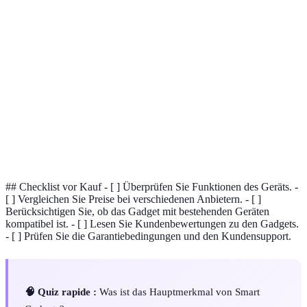
Terme
Definition
Smart
Vernetzte Geräte, die über das Internet gesteuert
Home
werden.
Fitness
Tragbare Geräte, die körperliche Aktivitäten und
Tracker
Gesundheitsdaten erfassen.
Augmented
Technologie, die digitale Inhalte in die reale Welt
Reality
überlagert.
## Checklist vor Kauf - [ ] Überprüfen Sie Funktionen des Geräts. -
[ ] Vergleichen Sie Preise bei verschiedenen Anbietern. - [ ]
Berücksichtigen Sie, ob das Gadget mit bestehenden Geräten
kompatibel ist. - [ ] Lesen Sie Kundenbewertungen zu den Gadgets.
- [ ] Prüfen Sie die Garantiebedingungen und den Kundensupport.
🧠 Quiz rapide :
Was ist das Hauptmerkmal von Smart