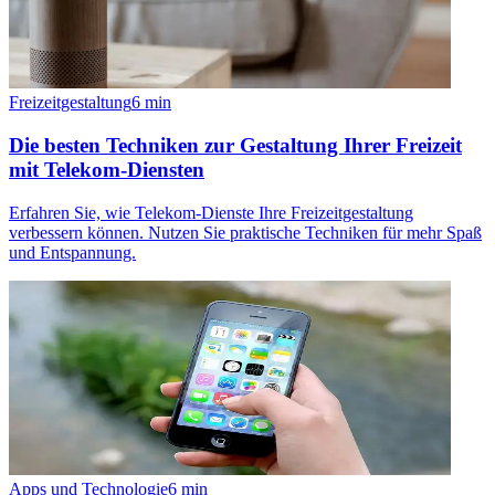
Freizeitgestaltung
6
min
Die besten Techniken zur Gestaltung Ihrer Freizeit
mit Telekom-Diensten
Erfahren Sie, wie Telekom-Dienste Ihre Freizeitgestaltung
verbessern können. Nutzen Sie praktische Techniken für mehr Spaß
und Entspannung.
Apps und Technologie
6
min