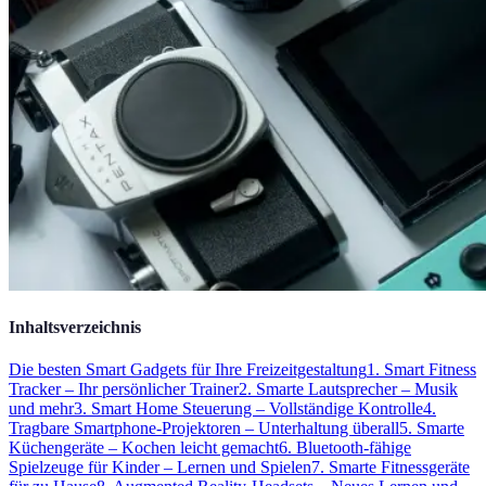
Inhaltsverzeichnis
Die besten Smart Gadgets für Ihre Freizeitgestaltung
1. Smart Fitness
Tracker – Ihr persönlicher Trainer
2. Smarte Lautsprecher – Musik
und mehr
3. Smart Home Steuerung – Vollständige Kontrolle
4.
Tragbare Smartphone-Projektoren – Unterhaltung überall
5. Smarte
Küchengeräte – Kochen leicht gemacht
6. Bluetooth-fähige
Spielzeuge für Kinder – Lernen und Spielen
7. Smarte Fitnessgeräte