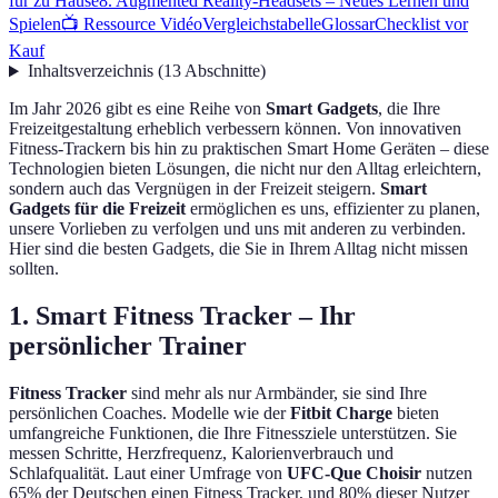
für zu Hause
8. Augmented Reality-Headsets – Neues Lernen und
Spielen
📺 Ressource Vidéo
Vergleichstabelle
Glossar
Checklist vor
Kauf
Inhaltsverzeichnis
(
13
Abschnitte
)
Im Jahr 2026 gibt es eine Reihe von
Smart Gadgets
, die Ihre
Freizeitgestaltung erheblich verbessern können. Von innovativen
Fitness-Trackern bis hin zu praktischen Smart Home Geräten – diese
Technologien bieten Lösungen, die nicht nur den Alltag erleichtern,
sondern auch das Vergnügen in der Freizeit steigern.
Smart
Gadgets für die Freizeit
ermöglichen es uns, effizienter zu planen,
unsere Vorlieben zu verfolgen und uns mit anderen zu verbinden.
Hier sind die besten Gadgets, die Sie in Ihrem Alltag nicht missen
sollten.
1. Smart Fitness Tracker – Ihr
persönlicher Trainer
Fitness Tracker
sind mehr als nur Armbänder, sie sind Ihre
persönlichen Coaches. Modelle wie der
Fitbit Charge
bieten
umfangreiche Funktionen, die Ihre Fitnessziele unterstützen. Sie
messen Schritte, Herzfrequenz, Kalorienverbrauch und
Schlafqualität. Laut einer Umfrage von
UFC-Que Choisir
nutzen
65% der Deutschen einen Fitness Tracker, und 80% dieser Nutzer