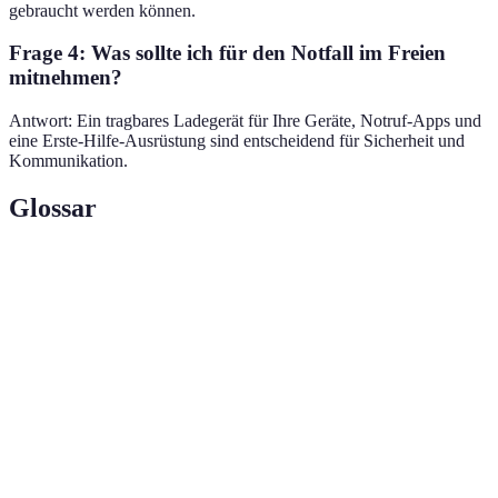
gebraucht werden können.
Frage 4: Was sollte ich für den Notfall im Freien
mitnehmen?
Antwort: Ein tragbares Ladegerät für Ihre Geräte, Notruf-Apps und
eine Erste-Hilfe-Ausrüstung sind entscheidend für Sicherheit und
Kommunikation.
Glossar
Terme
Definition
Global Positioning System, ein
GPS
Satellitennavigationssystem zur Bestimmung des
Standortes.
Tragbare Technologien, die verschiedene Funktionen
Wearable
zur Verbesserung des Lebensstils bieten.