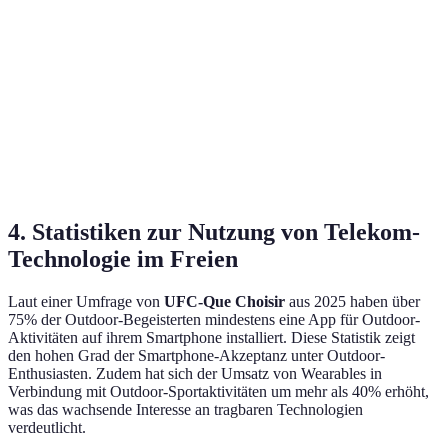
Mittel (einmalige
Preis
Hoch (neue Modelle)
Zahlung)
Akkulaufzeit
Gering (1-2 Tage)
Hoch (mehrere Tage)
4. Statistiken zur Nutzung von Telekom-
Technologie im Freien
Laut einer Umfrage von
UFC-Que Choisir
aus 2025 haben über
75% der Outdoor-Begeisterten mindestens eine App für Outdoor-
Aktivitäten auf ihrem Smartphone installiert. Diese Statistik zeigt
den hohen Grad der Smartphone-Akzeptanz unter Outdoor-
Enthusiasten. Zudem hat sich der Umsatz von Wearables in
Verbindung mit Outdoor-Sportaktivitäten um mehr als 40% erhöht,
was das wachsende Interesse an tragbaren Technologien
verdeutlicht.