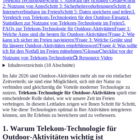
Telekom-Technologie
Schritt 1: Auswahl der richtigen Geräte
Schritt
2: Nutzung von Apps
Schritt 3: Sicherheitsvorkehrungen
Schritt 4:
Internetverbindung im Freien
Schritt 5: Daten speichern und teilen
3.
Vergleich von Telekom-Technologien für den Outdoor-Einsatz
4.
Statistiken zur Nutzung von Telekom-Technologie im Freien
5.
FAQs zur Telekom-Technologie für Outdoor-Aktivitäten
Frage 1:
Welche Apps sind die besten für Outdoor-Aktivitäten?
Frage 2: Wie
kann ich sicher im Freien navigieren?
Frage 3: Welche Geräte sind
für längere Outdoor-Aktivitäten empfehlenswert?
Frage 4: Was sollte
ich für den Notfall im Freien mitnehmen?
Glossar
Checklist vor der
Nutzung von Telekom-Technologie
📺 Ressource Video
Inhaltsverzeichnis
(
18
Abschnitte
)
Im Jahr 2026 sind Outdoor-Aktivitäten mehr als nur ein einfacher
Zeitvertreib; sie sind eine Möglichkeit, sich mit der Natur zu
verbinden und gleichzeitig die Vorteile moderner Technologie zu
nutzen.
Telekom-Technologie für Outdoor-Aktivitäten
spielt eine
entscheidende Rolle dabei, wie wir unsere Zeit im Freien
verbringen. In diesem Leitfaden zeigen wir Ihnen Schritt für Schritt,
wie Sie diese Technologien optimal in Ihre Aktivitäten integrieren
können, um Ihr Erlebnis zu bereichern und zu verbessern.
1. Warum Telekom-Technologie für
Outdoor-Aktivitäten wichtig ist