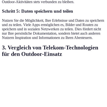
Outdoor-Aktivitäten stets verbunden zu bleiben.
Schritt 5: Daten speichern und teilen
Nutzen Sie die Möglichkeit, Ihre Erlebnisse und Daten zu speichern
und zu teilen. Viele Apps ermöglichen es, Bilder und Routen zu
speichern und in sozialen Netzwerken zu teilen. Dies fördert nicht
nur Ihre persönliche Dokumentation, sondern bietet auch anderen
Nutzern Inspiration und Informationen zu Ihren Abenteuern.
3. Vergleich von Telekom-Technologien
für den Outdoor-Einsatz
Kriterium
Option A (Smartphone)
Option B (GPS-Gerät
Hoch (alle App-
Funktionalität
Mittel (Navigation)
Funktionen)
Robustheit
Gering
Hoch