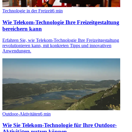
Technologie in der Freizeit
6
min
Wie Telekom-Technologie Ihre Freizeitgestaltung
bereichern kann
Erfahren Sie, wie Telekom-Technologie Ihre Freizeitgestaltung
revolutionieren kann, mit konkreten Tipps und innovativen
Anwendungen.
Outdoor-Aktivitäten
6
min
Wie Sie Telekom-Technologie für Ihre Outdoor-
Aktivitäten nutzen können