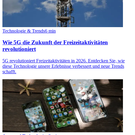
Technologie & Trends
6
min
Wie 5G die Zukunft der Freizeitaktivitäten
revolutioniert
5G revolutioniert Freizeitaktivitäten in 2026. Entdecken Sie, wie
diese Technologie unsere Erlebnisse verbessert und neue Trends
schafft.