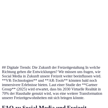
Facebook
Netzwerken
Gruppenbildung
Hoch
Visuelles
Influencer-
Instagram
Hoch
Teilen
Marketing
TikTok
Kurzvideos
Unterhaltung
Sehr hoch
Aktuelle
Twitter
Information
Mittel
Nachrichten
## Digitale Trends: Die Zukunft der Freizeitgestaltung In welche
Richtung gehen die Entwicklungen? Wir müssen uns fragen, wie
Social Media in Zukunft unsere Freizeit weiter beeinflussen wird.
**VR-Technologien** und **AR-Tools** könnten bald noch
immersivere Erlebnisse bieten. Laut einer Studie der **Gartner
Group** (2025) wird erwartet, dass bis 2030 Virtuelle Realität in
70% der Haushalte genutzt wird, was eine weitere Transformation
unserer Freizeitgewohnheiten mit sich bringen könnte.
FAQ zu Social Media und Freizeit