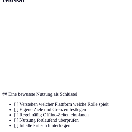
Glossar
Term
Definition
Die Angst, etwas zu verpassen durch ständige
FOMO
Vernetzung.
Augmented Reality, eine erweiterte Realität, oft über
AR
Geräte zugänglich.
Virtuelle Realität, schafft immersive, digitale
VR
Umgebungen.
## Eine bewusste Nutzung als Schlüssel
[ ] Verstehen welcher Plattform welche Rolle spielt
[ ] Eigene Ziele und Grenzen festlegen
[ ] Regelmäßig Offline-Zeiten einplanen
[ ] Nutzung fortlaufend überprüfen
[ ] Inhalte kritisch hinterfragen