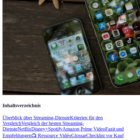
Inhaltsverzeichnis
Überblick über Streaming-Dienste
Kriterien für den
Vergleich
Vergleich der besten Streaming-
Dienste
Netflix
Disney+
Spotify
Amazon Prime Video
Fazit und
Empfehlungen
📺 Ressource Vidéo
Glossar
Checklist vor Kauf