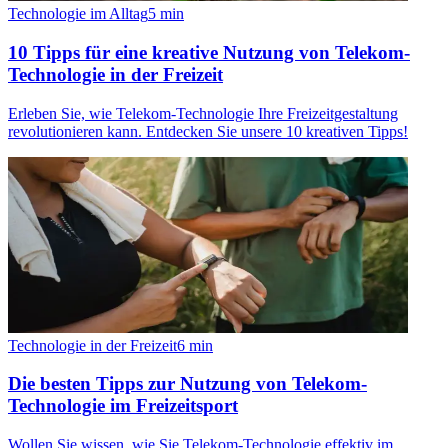
Technologie im Alltag
5
min
10 Tipps für eine kreative Nutzung von Telekom-
Technologie in der Freizeit
Erleben Sie, wie Telekom-Technologie Ihre Freizeitgestaltung
revolutionieren kann. Entdecken Sie unsere 10 kreativen Tipps!
Technologie in der Freizeit
6
min
Die besten Tipps zur Nutzung von Telekom-
Technologie im Freizeitsport
Wollen Sie wissen, wie Sie Telekom-Technologie effektiv im