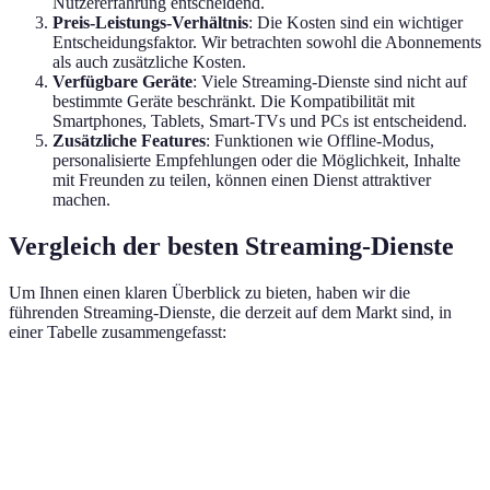
Nutzererfahrung entscheidend.
Preis-Leistungs-Verhältnis
: Die Kosten sind ein wichtiger
Entscheidungsfaktor. Wir betrachten sowohl die Abonnements
als auch zusätzliche Kosten.
Verfügbare Geräte
: Viele Streaming-Dienste sind nicht auf
bestimmte Geräte beschränkt. Die Kompatibilität mit
Smartphones, Tablets, Smart-TVs und PCs ist entscheidend.
Zusätzliche Features
: Funktionen wie Offline-Modus,
personalisierte Empfehlungen oder die Möglichkeit, Inhalte
mit Freunden zu teilen, können einen Dienst attraktiver
machen.
Vergleich der besten Streaming-Dienste
Um Ihnen einen klaren Überblick zu bieten, haben wir die
führenden Streaming-Dienste, die derzeit auf dem Markt sind, in
einer Tabelle zusammengefasst:
Kriterium
Netflix
Disney+
Spoti
Filme,
Filme, Serien,
Inhaltsangebot
Serien,
Musik
Dokumentationen