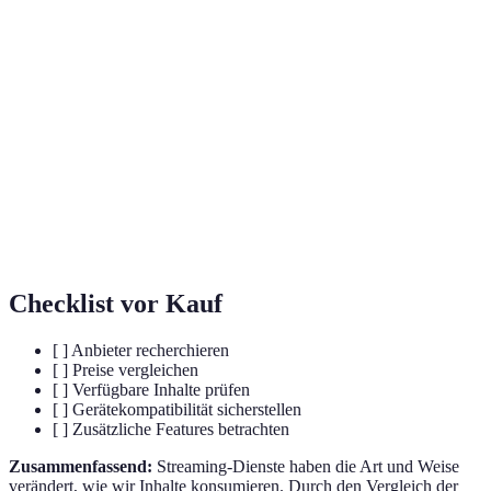
Übertragung von Audio- und Video-
Streaming
Inhalten über das Internet ohne vorherigen
Download.
Inhalte, die jederzeit abgerufen werden
On-Demand
können, ohne an feste Sendezeiten
gebunden zu sein.
Ein Dienst, der gegen eine regelmäßige
Abonnementservice
Gebühr Zugang zu Inhalten bietet.
Checklist vor Kauf
[ ] Anbieter recherchieren
[ ] Preise vergleichen
[ ] Verfügbare Inhalte prüfen
[ ] Gerätekompatibilität sicherstellen
[ ] Zusätzliche Features betrachten
Zusammenfassend:
Streaming-Dienste haben die Art und Weise
verändert, wie wir Inhalte konsumieren. Durch den Vergleich der