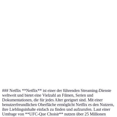
Kinderinhalte
Sehr
Einfach, gut
Benutzeroberfläche
Benut
benutzerfreundlich
sortiert
Preis-Leistungs-
Mittel (ab
Hoch (ab
Niedr
Verhältnis
7,99€/Monat)
8,99€/Monat)
4,99€
Alle
Alle gängigen
Alle 
Verfügbare Geräte
gängigen
Geräte
Gerät
Geräte
Zusätzliche
Offline-Modus,
Familienabo
Playli
Features
Profile
### Netflix **Netflix** ist einer der führenden Streaming-Dienste
weltweit und bietet eine Vielzahl an Filmen, Serien und
Dokumentationen, die für jedes Alter geeignet sind. Mit einer
benutzerfreundlichen Oberfläche ermöglicht Netflix es den Nutzern,
ihre Lieblingsinhalte einfach zu finden und aufzurufen. Laut einer
Umfrage von **UFC-Que Choisir** nutzen über 25 Millionen