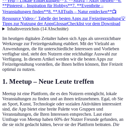
**Yelp – Lokale Entdeckungen**
5. **Strava – Aktiv bleiben**
6.
**Pinterest – Inspiration für Hobbys**
7. **Eventbrite –
Veranstaltungen finden**
8. **AllTrails – Natur entdecken**
📺
Ressource Video
✅ Tabelle der besten Apps zur Freizeitgestaltung
💡
Tipps zur Nutzung der Apps
Glossar
Checklist vor dem Download
Inhaltsverzeichnis
(
14
Abschnitte
)
Im heutigen digitalen Zeitalter haben sich Apps als unverzichtbare
Werkzeuge zur Freizeitgestaltung etabliert. Mit der Vielzahl an
Anwendungen, die für unterschiedliche Interessen und Vorlieben
verfügbar sind, steht den Nutzern eine reichhaltige Auswahl zur
Verfügung. In diesem Artikel werden wir die besten Apps zur
Freizeitgestaltung vorstellen, die Ihnen helfen können, Ihre Freizeit
optimal zu nutzen.
1.
Meetup – Neue Leute treffen
Meetup ist eine Plattform, die es den Nutzern ermöglicht, lokale
Veranstaltungen zu finden und an ihnen teilzunehmen. Egal, ob Sie
an Sport, Kunst, Technologie oder sozialen Aktivitäten interessiert
sind, die App bietet eine breite Palette von Gruppen und
Veranstaltungen, die Ihren Interessen entsprechen. Laut einer
Umfrage von Meetup haben 60% der Nutzer Freunde gefunden, an
die sie nicht gedacht hätten, bevor sie der Plattform beitraten.
Die