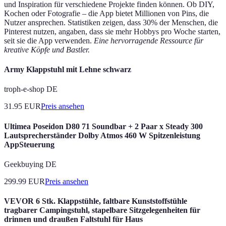
und Inspiration für verschiedene Projekte finden können. Ob DIY,
Kochen oder Fotografie – die App bietet Millionen von Pins, die
Nutzer ansprechen. Statistiken zeigen, dass 30% der Menschen, die
Pinterest nutzen, angaben, dass sie mehr Hobbys pro Woche starten,
seit sie die App verwenden.
Eine hervorragende Ressource für
kreative Köpfe und Bastler.
Army Klappstuhl mit Lehne schwarz
troph-e-shop DE
31.95
EUR
Preis ansehen
Ultimea Poseidon D80 71 Soundbar + 2 Paar x Steady 300
Lautsprecherständer Dolby Atmos 460 W Spitzenleistung
AppSteuerung
Geekbuying DE
299.99
EUR
Preis ansehen
VEVOR 6 Stk. Klappstühle, faltbare Kunststoffstühle
tragbarer Campingstuhl, stapelbare Sitzgelegenheiten für
drinnen und draußen Faltstuhl für Haus