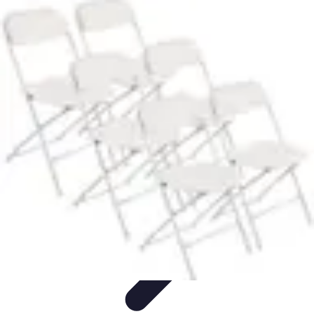
Telekom und Freizeit
Technologie
Streaming
Technologie in der Freizeit
Apps und
Tools
Freizeit-Apps
Telekom und Freizeit