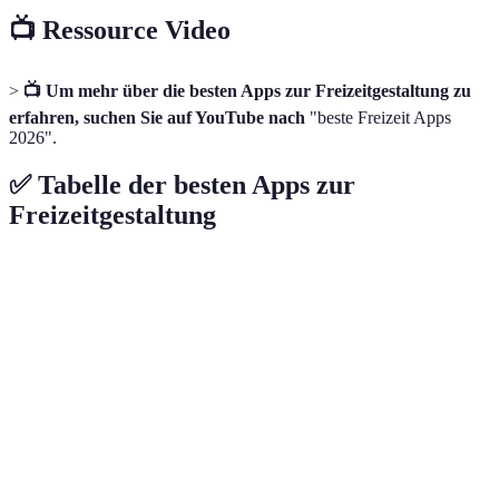
📺 Ressource Video
>
📺 Um mehr über die besten Apps zur Freizeitgestaltung zu
erfahren, suchen Sie auf YouTube nach
"beste Freizeit Apps
2026".
✅ Tabelle der besten Apps zur
Freizeitgestaltung
App
Vorteile
Nachteile
Nutzung
Weniger in
Soziale
Kostenlose
Meetup
ländlichen
Interaktionen
Events
Gebieten
Kostenpflichtige
Täglich für
Headspace
Stressabbau
Inhalte
10-20 Min