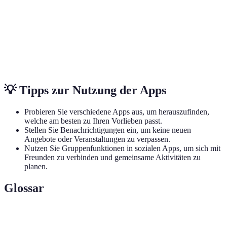
Begrenzte
Interaktives
30 min /
Duolingo
emotionale
Lernen
Tag
Interaktion
Lokale
Subjektive
Yelp
Bei Bedarf
Entdeckungen
Bewertungen
💡 Tipps zur Nutzung der Apps
Probieren Sie verschiedene Apps aus, um herauszufinden,
welche am besten zu Ihren Vorlieben passt.
Stellen Sie Benachrichtigungen ein, um keine neuen
Angebote oder Veranstaltungen zu verpassen.
Nutzen Sie Gruppenfunktionen in sozialen Apps, um sich mit
Freunden zu verbinden und gemeinsame Aktivitäten zu
planen.
Glossar
Terme
Definition