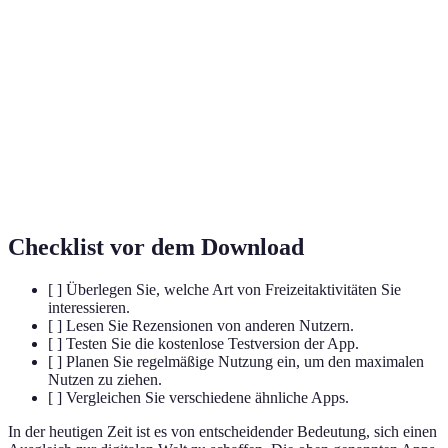
Anwendung spieltypischer Elemente in einem
Gamification
nicht-spielerischen Kontext.
Bewusste Wahrnehmung des gegenwärtigen
Achtsamkeit
Moments.
DIY (Do It
Eigene Kreation von Kunstwerken oder Projekten
Yourself)
ohne professionelle Hilfe.
Checklist vor dem Download
[ ] Überlegen Sie, welche Art von Freizeitaktivitäten Sie
interessieren.
[ ] Lesen Sie Rezensionen von anderen Nutzern.
[ ] Testen Sie die kostenlose Testversion der App.
[ ] Planen Sie regelmäßige Nutzung ein, um den maximalen
Nutzen zu ziehen.
[ ] Vergleichen Sie verschiedene ähnliche Apps.
In der heutigen Zeit ist es von entscheidender Bedeutung, sich einen