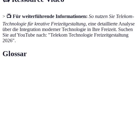
>
📺 Für weiterführende Informationen:
So nutzen Sie Telekom-
Technologie für kreative Freizeitgestaltung
, eine detaillierte Analyse
über die Integration moderner Technologie in Ihre Freizeit. Suchen
Sie auf YouTube nach: "Telekom Technologie Freizeitgestaltung
2026".
Glossar
Terme
Definition
Vernetzte Technologien zur Automatisierung von
Smart Home
Haushaltsgeräten.
Virtuelle
Computergestützte Simulation von realen oder
Realität
imaginären Umgebungen.
Online-
Gruppen von Nutzern, die sich virtuell zu
Communitys
gemeinsamen Interessen austauschen.