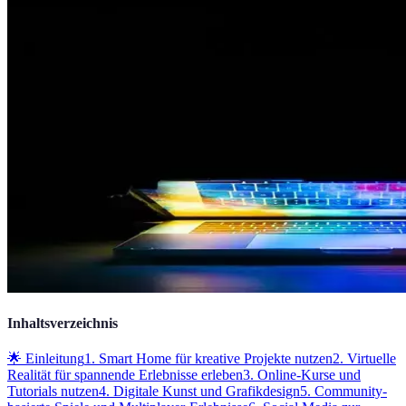
Inhaltsverzeichnis
🌟 Einleitung
1. Smart Home für kreative Projekte nutzen
2. Virtuelle
Realität für spannende Erlebnisse erleben
3. Online-Kurse und
Tutorials nutzen
4. Digitale Kunst und Grafikdesign
5. Community-