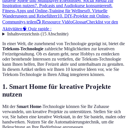
basierte Spiele und Multiplayer-Erlebnisse
6. Social Media zur
Inspiration nutzen
7. Podcasts und Audiokurse konsumieren
8.
Fitness-Apps und Online-Training für Wellness
9. Virtuelle
Wanderungen und Reiseführer
10. DIY-Projekte mit Online-
Communitys teilen
📺 Ressource Vidéo
Glossar
Checklist vor den
Aktivitäten
🧠 Quiz rapide :
Inhaltsverzeichnis
(
15
Abschnitte
)
In einer Welt, die zunehmend von Technologie geprägt ist, bietet die
Telekom-Technologie
zahlreiche Möglichkeiten zur kreativen
Freizeitgestaltung. Ob es darum geht, neue Hobbys zu entdecken
oder bestehende Interessen zu vertiefen, die Telekom-Technologie
kann Ihnen helfen, Ihre Freizeit aktiv und unterhaltsam zu gestalten.
In diesem Artikel stellen wir Ihnen 10 kreative Ideen vor, wie Sie
Telekom-Technologie in Ihren Alltag integrieren können.
1. Smart Home für kreative Projekte
nutzen
Mit der
Smart Home
-Technologie können Sie Ihr Zuhause
verwandeln, um kreative Projekte zu unterstützen. Stellen Sie sich
vor, Sie haben eine kreative Werkstatt, in der Sie basteln, malen oder
handwerken. Nutzen Sie die Automatisierungstechnik, um die
Beleuchtung an Ihre Bedürfnisse anzupassen.