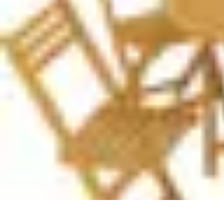
Telekom und Freizeit
Technologie
Streaming
Technologie in der Freizeit
Apps und Tools
Frei
Telekom und Freizeit