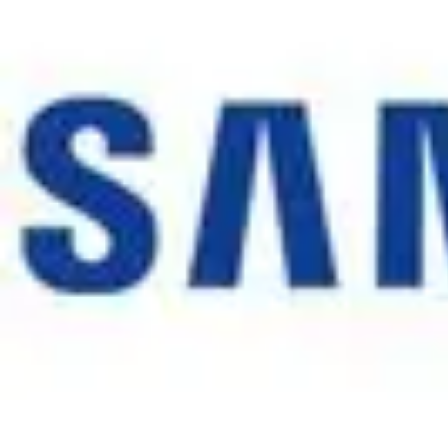
Telekom und Freizeit
Technologie
Streaming
Technologie in der Freizeit
Apps und Tools
Frei
Telekom und Freizeit