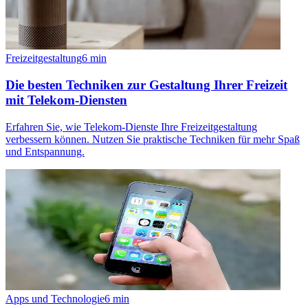
Freizeitgestaltung
6
min
Die besten Techniken zur Gestaltung Ihrer Freizeit
mit Telekom-Diensten
Erfahren Sie, wie Telekom-Dienste Ihre Freizeitgestaltung
verbessern können. Nutzen Sie praktische Techniken für mehr Spaß
und Entspannung.
Apps und Technologie
6
min