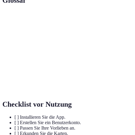
Glossar
Terme
Definition
Anwendungen, die speziell für Aktivitäten im
Outdoor-Apps
Freien entwickelt wurden.
Der Prozess der Erstellung und Optimierung
Routenplanung
von Wegen für Aktivitäten.
Karten, die auf dem mobilen Gerät gespeichert
Offline-Karten
sind und ohne Internetverbindung genutzt
werden können.
Checklist vor Nutzung
[ ] Installieren Sie die App.
[ ] Erstellen Sie ein Benutzerkonto.
[ ] Passen Sie Ihre Vorlieben an.
[ ] Erkunden Sie die Karten.