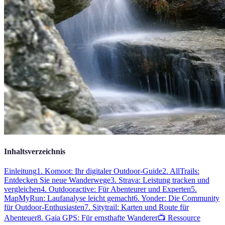
Inhaltsverzeichnis
Einleitung
1. Komoot: Ihr digitaler Outdoor-Guide
2. AllTrails:
Entdecken Sie neue Wanderwege
3. Strava: Leistung tracken und
vergleichen
4. Outdooractive: Für Abenteurer und Experten
5.
MapMyRun: Laufanalyse leicht gemacht
6. Yonder: Die Community
für Outdoor-Enthusiasten
7. Sitytrail: Karten und Route für
Abenteuer
8. Gaia GPS: Für ernsthafte Wanderer
📺 Ressource