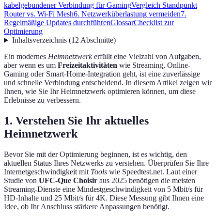
kabelgebundener Verbindung für Gaming
Vergleich Standpunkt
Router vs. Wi-Fi Mesh
6. Netzwerküberlastung vermeiden
7.
Regelmäßige Updates durchführen
Glossar
Checklist zur
Optimierung
Inhaltsverzeichnis
(
12
Abschnitte
)
Ein modernes
Heimnetzwerk
erfüllt eine Vielzahl von Aufgaben,
aber wenn es um
Freizeitaktivitäten
wie Streaming, Online-
Gaming oder Smart-Home-Integration geht, ist eine zuverlässige
und schnelle Verbindung entscheidend. In diesem Artikel zeigen wir
Ihnen, wie Sie Ihr Heimnetzwerk optimieren können, um diese
Erlebnisse zu verbessern.
1. Verstehen Sie Ihr aktuelles
Heimnetzwerk
Bevor Sie mit der Optimierung beginnen, ist es wichtig, den
aktuellen Status Ihres Netzwerks zu verstehen. Überprüfen Sie Ihre
Internetgeschwindigkeit mit
Tools
wie Speedtest.net. Laut einer
Studie von
UFC-Que Choisir
aus 2025 benötigen die meisten
Streaming-Dienste eine Mindestgeschwindigkeit von 5 Mbit/s für
HD-Inhalte und 25 Mbit/s für 4K. Diese Messung gibt Ihnen eine
Idee, ob Ihr Anschluss stärkere Anpassungen benötigt.