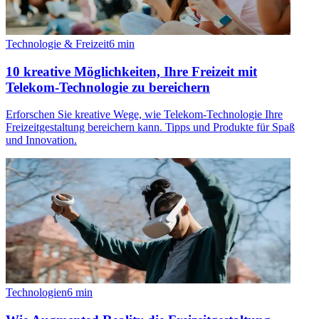
Technologie & Freizeit
6
min
10 kreative Möglichkeiten, Ihre Freizeit mit
Telekom-Technologie zu bereichern
Erforschen Sie kreative Wege, wie Telekom-Technologie Ihre
Freizeitgestaltung bereichern kann. Tipps und Produkte für Spaß
und Innovation.
Technologien
6
min