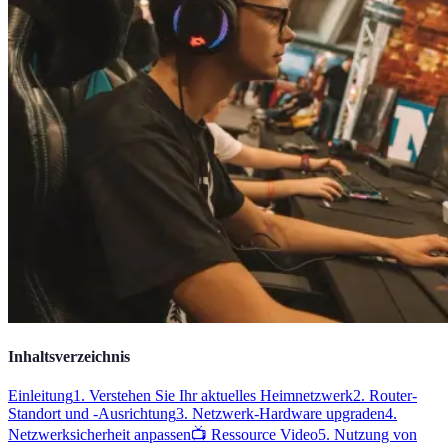
Inhaltsverzeichnis
Einleitung
1. Verstehen Sie Ihr aktuelles Heimnetzwerk
2. Router-
Standort und -Ausrichtung
3. Netzwerk-Hardware upgraden
4.
Netzwerksicherheit anpassen
📺 Ressource Video
5. Nutzung von