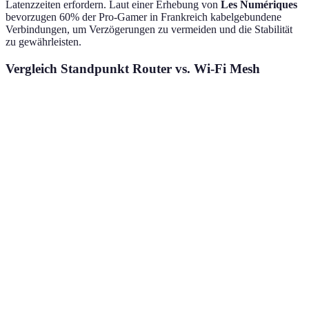
Latenzzeiten erfordern. Laut einer Erhebung von
Les Numériques
bevorzugen 60% der Pro-Gamer in Frankreich kabelgebundene
Verbindungen, um Verzögerungen zu vermeiden und die Stabilität
zu gewährleisten.
Vergleich Standpunkt Router vs. Wi-Fi Mesh
Aspekt
Router
Wi-Fi Mesh
Empfehlung
Router für
Kosten
Günstig
Teurer
kleine Häuser
Mesh für
Abdeckung
Begrenzt
Weitreichend
große Häuser
Einfache
Einfach
Komplexer
Router
Installation
Mesh für
Leistung
Variabel
Stabil
Smart-Homes