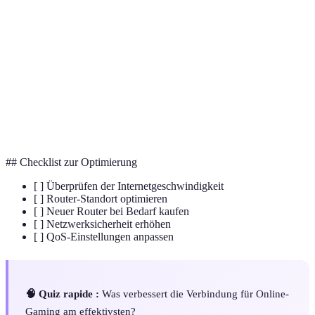
Gerät, das Datenpakete in Netzwerken leitet und
Router
verbindet.
Wi-Fi
Neuer Standard, bietet höhere Geschwindigkeiten und
6
Kapazitäten.
Qualität der Dienstleistung, priorisiert Netzwerkverkehr
QoS
für wichtige Anwendungen.
## Checklist zur Optimierung
[ ] Überprüfen der Internetgeschwindigkeit
[ ] Router-Standort optimieren
[ ] Neuer Router bei Bedarf kaufen
[ ] Netzwerksicherheit erhöhen
[ ] QoS-Einstellungen anpassen
🧠 Quiz rapide :
Was verbessert die Verbindung für Online-
Gaming am effektivsten?