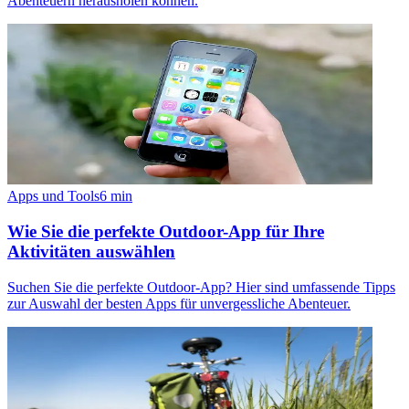
Abenteuern herausholen können.
Apps und Tools
6
min
Wie Sie die perfekte Outdoor-App für Ihre
Aktivitäten auswählen
Suchen Sie die perfekte Outdoor-App? Hier sind umfassende Tipps
zur Auswahl der besten Apps für unvergessliche Abenteuer.