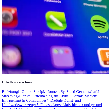
Inhaltsverzeichnis
Einleitung
1. Online-Spielplattformen: Spaß und Gemeinschaft
2.
Streaming-Dienste: Unterhaltung auf Abruf
3. Soziale Medien:
Engagement in Communities
4. Digitale Kunst- und
Handwerkswerkzeuge
5. Fitness-Apps: Aktiv bleiben und gesund