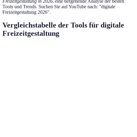
Freizeitgestaltung in 2026
, eine tiefgehende Analyse der besten
Tools und Trends. Suchen Sie auf YouTube nach: "digitale
Freizeitgestaltung 2026".
Vergleichstabelle der Tools für digitale
Freizeitgestaltung
Kriterium
Option A
Option B
Option C
Online /
Zugang
Online / App
Online
App
Kosten
Freemium
Abonnements
Kostenlos
Benutzerfreundlichkeit
Hoch
Mittel
Hoch
Gemeinschaftsgefühl
Hoch
Mittel
Niedrig