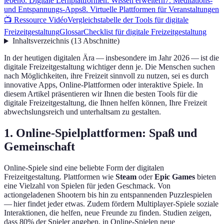
leben
6. Digitale Lernplattformen: Wissen erweitern
7. Meditations-
und Entspannungs-Apps
8. Virtuelle Plattformen für Veranstaltungen
📺 Ressource Vidéo
Vergleichstabelle der Tools für digitale
Freizeitgestaltung
Glossar
Checklist für digitale Freizeitgestaltung
Inhaltsverzeichnis
(
13
Abschnitte
)
In der heutigen digitalen Ära — insbesondere im Jahr 2026 — ist die
digitale Freizeitgestaltung wichtiger denn je. Die Menschen suchen
nach Möglichkeiten, ihre Freizeit sinnvoll zu nutzen, sei es durch
innovative Apps, Online-Plattformen oder interaktive Spiele. In
diesem Artikel präsentieren wir Ihnen die besten Tools für die
digitale Freizeitgestaltung, die Ihnen helfen können, Ihre Freizeit
abwechslungsreich und unterhaltsam zu gestalten.
1. Online-Spielplattformen: Spaß und
Gemeinschaft
Online-Spiele sind eine beliebte Form der digitalen
Freizeitgestaltung. Plattformen wie
Steam
oder
Epic Games
bieten
eine Vielzahl von Spielen für jeden Geschmack. Von
actiongeladenen Shootern bis hin zu entspannenden Puzzlespielen
— hier findet jeder etwas. Zudem fördern Multiplayer-Spiele soziale
Interaktionen, die helfen, neue Freunde zu finden. Studien zeigen,
dass 80% der Spieler angeben, in Online-Spielen neue