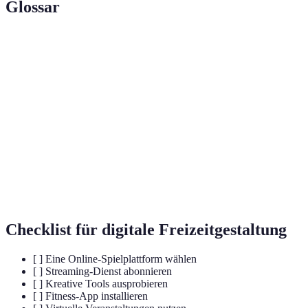
Glossar
Terme
Definition
digitale
Nutzung digitaler Inhalte zur
Freizeitgestaltung
Freizeitgestaltung.
Streaming-
Online-Plattformen zur Bereitstellung von
Dienste
Filmen und Serien.
Anwendungen für Fitnessverfolgung und
Fitness-Apps
Trainingspläne.
Checklist für digitale Freizeitgestaltung
[ ] Eine Online-Spielplattform wählen
[ ] Streaming-Dienst abonnieren
[ ] Kreative Tools ausprobieren
[ ] Fitness-App installieren