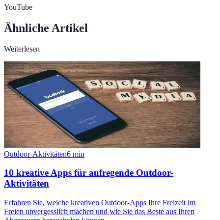
YouTube
Ähnliche Artikel
Weiterlesen
Outdoor-Aktivitäten
6
min
10 kreative Apps für aufregende Outdoor-
Aktivitäten
Erfahren Sie, welche kreativen Outdoor-Apps Ihre Freizeit im
Freien unvergesslich machen und wie Sie das Beste aus Ihren