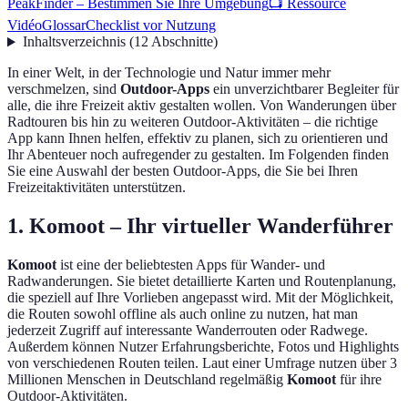
PeakFinder – Bestimmen Sie Ihre Umgebung
📺 Ressource
Vidéo
Glossar
Checklist vor Nutzung
Inhaltsverzeichnis
(
12
Abschnitte
)
In einer Welt, in der Technologie und Natur immer mehr
verschmelzen, sind
Outdoor-Apps
ein unverzichtbarer Begleiter für
alle, die ihre Freizeit aktiv gestalten wollen. Von Wanderungen über
Radtouren bis hin zu weiteren Outdoor-Aktivitäten – die richtige
App kann Ihnen helfen, effektiv zu planen, sich zu orientieren und
Ihr Abenteuer noch aufregender zu gestalten. Im Folgenden finden
Sie eine Auswahl der besten Outdoor-Apps, die Sie bei Ihren
Freizeitaktivitäten unterstützen.
1. Komoot – Ihr virtueller Wanderführer
Komoot
ist eine der beliebtesten Apps für Wander- und
Radwanderungen. Sie bietet detaillierte Karten und Routenplanung,
die speziell auf Ihre Vorlieben angepasst wird. Mit der Möglichkeit,
die Routen sowohl offline als auch online zu nutzen, hat man
jederzeit Zugriff auf interessante Wanderrouten oder Radwege.
Außerdem können Nutzer Erfahrungsberichte, Fotos und Highlights
von verschiedenen Routen teilen. Laut einer Umfrage nutzen über 3
Millionen Menschen in Deutschland regelmäßig
Komoot
für ihre
Outdoor-Aktivitäten.