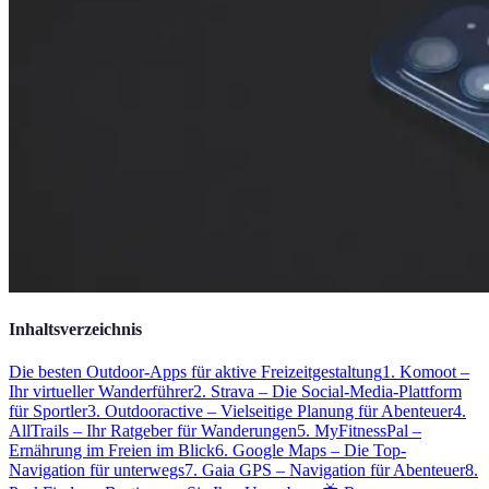
Inhaltsverzeichnis
Die besten Outdoor-Apps für aktive Freizeitgestaltung
1. Komoot –
Ihr virtueller Wanderführer
2. Strava – Die Social-Media-Plattform
für Sportler
3. Outdooractive – Vielseitige Planung für Abenteuer
4.
AllTrails – Ihr Ratgeber für Wanderungen
5. MyFitnessPal –
Ernährung im Freien im Blick
6. Google Maps – Die Top-
Navigation für unterwegs
7. Gaia GPS – Navigation für Abenteuer
8.