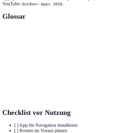
YouTube:
.
Outdoor-Apps 2026
Glossar
Terme
Definition
Outdoor-
Anwendungen, die speziell entwickelt wurden, um
Apps
Outdoor-Aktivitäten zu unterstützen.
Der Prozess der Bestimmung und Befolgung eines
Navigation
spezifischen Weges.
Global Positioning System, ein Satelliten gestütztes
GPS
Navigationssystem.
Checklist vor Nutzung
[ ] App für Navigation installieren
[ ] Routen im Voraus planen