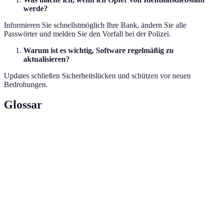
werde?
Informieren Sie schnellstmöglich Ihre Bank, ändern Sie alle
Passwörter und melden Sie den Vorfall bei der Polizei.
Warum ist es wichtig, Software regelmäßig zu
aktualisieren?
Updates schließen Sicherheitslücken und schützen vor neuen
Bedrohungen.
Glossar
Terme
Definition
Virtuelles
Ein Dienst, der Ihre Internetverbindung
Privates
verschlüsselt und Ihre Online-Identität
Netzwerk (VPN)
schützt.
Eine Methode, bei der Betrüger versuchen,
Phishing
über gefälschte E-Mails an persönliche Daten