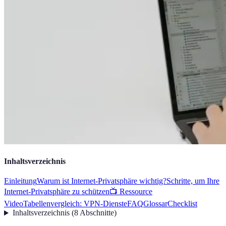
Inhaltsverzeichnis
Einleitung
Warum ist Internet-Privatsphäre wichtig?
Schritte, um Ihre
Internet-Privatsphäre zu schützen
📺 Ressource
Video
Tabellenvergleich: VPN-Dienste
FAQ
Glossar
Checklist
Inhaltsverzeichnis
(
8
Abschnitte
)