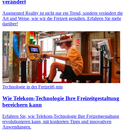
verändert
Augmented Reality ist nicht nur ein Trend, sondern verändert die
Art und Weise, wie wir die Freizeit gestalten. Erfahren Sie mehr
darüber!
Technologie in der Freizeit
6
min
Wie Telekom-Technologie Ihre Freizeitgestaltung
bereichern kann
Erfahren Sie, wie Telekom-Technologie Ihre Freizeitgestaltung
revolutionieren kann, mit konkreten Tipps und innovativen
Anwendungen.