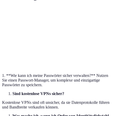
Kriterium
Option A: NordVPN
Option B: Expres
Preis
9,50€/Monat
10,00€/Monat
Geschwindigkeit
Schnell
Sehr Schnell
Benutzeroberfläche
Einfache Bedienung
Sehr einfach
Datenschutzrichtlinie
Keine Logs
Keine Logs
1. **Wie kann ich meine Passwörter sicher verwalten?** Nutzen
Sie einen Passwort-Manager, um komplexe und einzigartige
Passwörter zu speichern.
Sind kostenlose VPNs sicher?
Kostenlose VPNs sind oft unsicher, da sie Datenprotokolle führen
und Bandbreite verkaufen können.
Was mache ich, wenn ich Opfer von Identitätsdiebstahl